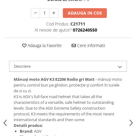
ADAUGA IN COS
Cod Produs:
C21711
Ai nevoie de ajutor?
0726240550
Adauga la Favorite
Cere informatii
Descriere
Mănuși moto AGV K3 E2206 Rodio gri Matt
- mănuși moto
pentru control bun pe ghidon, protecție și confort în turele
de zi cu zi.
K3 is AGV's full-face road helmet that takes all the
characteristics of a versatile, safe helmet to outstanding
levels. Due to the AGV Extreme Safety construction
protocol, K3 meets the requirements of the most recent
international standards and then some
Detalii produs:
Brand:
AGV