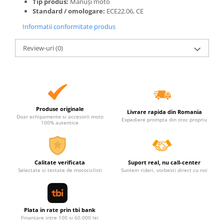
Tip produs:
Mănuși moto
Standard / omologare:
ECE22.06, CE
Informatii conformitate produs
Review-uri
(0)
Produse originale
Livrare rapida din Romania
Doar echipamente si accesorii moto
Expediere prompta din stoc propriu
100% autentice
Calitate verificata
Suport real, nu call-center
Selectate si testate de motociclisti
Suntem rideri, vorbesti direct cu noi
Plata in rate prin tbi bank
Finantare intre 100 si 60.000 lei