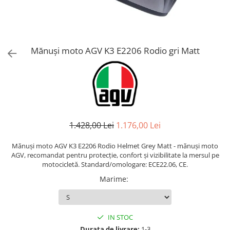
AIRBAG
Lentile de Schimb
CAGULE SI PROTECTII GAT
Ochelari
ECHIPAMENTE HARD
Ochelari Personalizabili
PLOAIE
Stickere & Grafică
Mănuși moto AGV K3 E2206 Rodio gri Matt
TERMICE
Folii Grafice
Stickere
Tuning & Stunt
Manete & Comenzi
Ornamente Spite
1.428,00 Lei
1.176,00 Lei
Protecții & Slidere
Mănuși moto AGV K3 E2206 Rodio Helmet Grey Matt - mănuși moto
AGV, recomandat pentru protecție, confort și vizibilitate la mersul pe
motocicletă. Standard/omologare: ECE22.06, CE.
Marime
:
IN STOC
Durata de livrare:
1-3