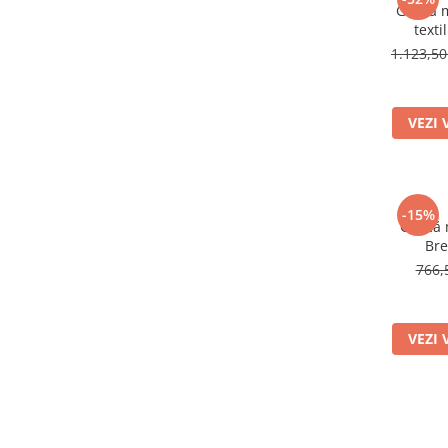
Geacă m
texti
1.123,50
VEZI 
-15%
Geacă 
Bre
766,
VEZI 