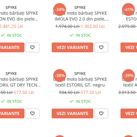
SPYKE
SPYKE
-34%
-41%
oto bărbați SPYKE
Geacă moto bărbați SPYKE
Geacă 
N EVO din piele
IMOLA EVO 2.0 din piele,
ESTOR
/alb/roșu aprins
negru
neg
2.441,25 Lei
1.974,00 Lei
1.302,00 Lei
2.079,00
IN STOC
IN STOC
VARIANTE
VEZI VARIANTE
VEZI
SPYKE
SPYKE
-38%
-39%
oto bărbați SPYKE
Geacă moto bărbați SPYKE
Geacă 
STORIL GT DRY TECNO,
textil ESTORIL GT, negru
textil
negru
gri
,50 Lei
577,50 Lei
934,50 Lei
577,50 Lei
3.013,50
IN STOC
IN STOC
VARIANTE
VEZI VARIANTE
VEZI