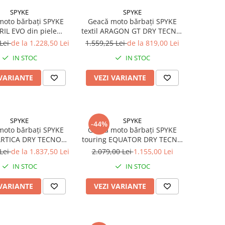
SPYKE
SPYKE
moto bărbați SPYKE
Geacă moto bărbați SPYKE
IL EVO din piele
textil ARAGON GT DRY TECNO,
ru/roșu aprins
negru/roșu
 Lei
de la 1.228,50 Lei
1.559,25 Lei
de la 819,00 Lei
IN STOC
IN STOC
 VARIANTE
VEZI VARIANTE
SPYKE
SPYKE
-44%
moto bărbați SPYKE
Geacă moto bărbați SPYKE
 ARTICA DRY TECNO
touring EQUATOR DRY TECNO
/negru/albastru
negru/Antracit/galben aprins
 Lei
de la 1.837,50 Lei
2.079,00 Lei
1.155,00 Lei
IN STOC
IN STOC
 VARIANTE
VEZI VARIANTE