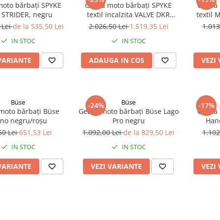
oto bărbați SPYKE
Geacă moto bărbați SPYKE
Geacă 
l STRIDER, negru
textil incalzita VALVE DKR
textil 
HEAT (nu este inclus
 Lei
de la 535,50 Lei
2.026,50 Lei
1.519,35 Lei
1.013
încărcătorul)
IN STOC
IN STOC
VARIANTE
ADAUGA IN COS
VEZI
Büse
Büse
-24%
-17%
moto bărbați Büse
Geacă moto bărbați Büse Lago
Geacă 
no negru/roșu
Pro negru
Hano
FR
50 Lei
651,53 Lei
1.092,00 Lei
de la 829,50 Lei
1.102
IN STOC
IN STOC
VARIANTE
VEZI VARIANTE
VEZI