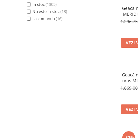
In stoc
(1305)
Geacă m
Nu este in stoc
(13)
MERIDI
La comanda
(16)
re
1.296,75
VEZI 
Geacă m
oras M
1.869,00
VEZI 
-52%