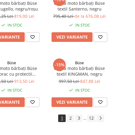
moto bărbați Büse
Geacă moto bărbați Büse
Mugello, negru/roșu
textil Santerno, negru
,25 Lei
819,00 Lei
795,40 Lei
de la 676,08 Lei
IN STOC
IN STOC
 VARIANTE
VEZI VARIANTE
Büse
Büse
-15%
moto bărbați Büse
Geacă moto bărbați Büse
rac cu protectii
textil KINGMAN, negru
EEMONT HOODY
,50 Lei
913,50 Lei
997,50 Lei
847,88 Lei
IN STOC
IN STOC
 VARIANTE
VEZI VARIANTE
1
2
3
12
...