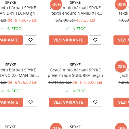
SPYKE
SPYKE
-30%
-35%
oto bărbați SPYKE
Geacă moto bărbați SPYKE
Geacă 
AN DRY TECNO gri
textil enduro NAMIB XTR
texti
ce/negru/roșu
gri/galben aprins/albastru
n
 Lei
de la 708,75 Lei
672,00 Lei
467,25 Lei
1.039
IN STOC
IN STOC
VARIANTE
VEZI VARIANTE
VEZI
SPYKE
SPYKE
-28%
oto bărbați SPYKE
Geacă moto bărbați SPYKE
Geacă 
ILANO 2.0 MAN din
piele strada SUBURRA negru
Jach
piele, roșu
BA
 Lei
de la 976,50 Lei
1.711,50 Lei
de la 756,00 Lei
1.296
IN STOC
IN STOC
VARIANTE
VEZI VARIANTE
VEZI
SPYKE
SPYKE
-25%
-19%