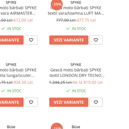
SPYKE
SPYKE
-39%
moto bărbați SPYKE
Geacă moto bărbați SPYKE
l vara AIRMASTER
textil vara/toamna LUFT MAN
egru/gri/roșu
2.0, negru
,50 Lei
672,00 Lei
777,00 Lei
477,75 Lei
IN STOC
IN STOC
 VARIANTE
VEZI VARIANTE
SPYKE
SPYKE
moto bărbați SPYKE
Geacă moto bărbați SPYKE
eta lunga/scuter
textil LONDON DRY TECNO,
RCELONA negru
negru
,75 Lei
934,50 Lei
1.244,25 Lei
de la 819,00 Lei
IN STOC
IN STOC
 VARIANTE
VEZI VARIANTE
Büse
Büse
-15%