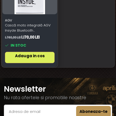
AGV
Cască moto integrală AGV
Insyde Bluetooth
Communication System
1.170,00 Lei
1.760,00 Lei
Single Pack from
IN STOC
Adauga in cos
Newsletter
Nu rata ofertele si promotiile noastre