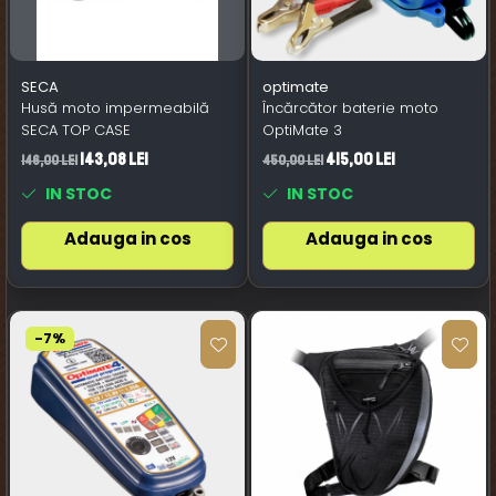
SECA
optimate
Husă moto impermeabilă
Încărcător baterie moto
SECA TOP CASE
OptiMate 3
143,08 Lei
415,00 Lei
146,00 Lei
450,00 Lei
IN STOC
IN STOC
Adauga in cos
Adauga in cos
-7%