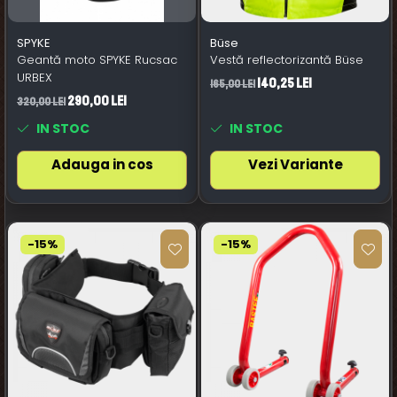
SPYKE
Büse
Geantă moto SPYKE Rucsac
Vestă reflectorizantă Büse
URBEX
140,25 Lei
165,00 Lei
290,00 Lei
320,00 Lei
IN STOC
IN STOC
Adauga in cos
Vezi Variante
-15%
-15%