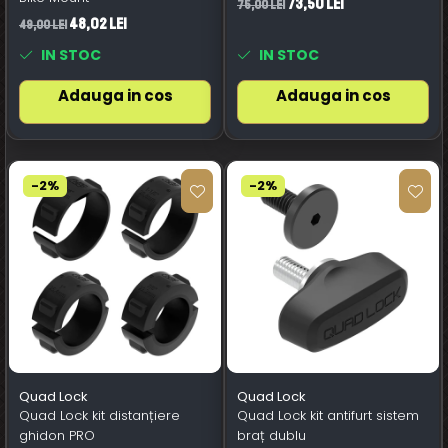
73,50 Lei
75,00 Lei
48,02 Lei
49,00 Lei
IN STOC
IN STOC
Adauga in cos
Adauga in cos
-2%
-2%
Quad Lock
Quad Lock
Quad Lock kit distanțiere
Quad Lock kit antifurt sistem
ghidon PRO
braț dublu