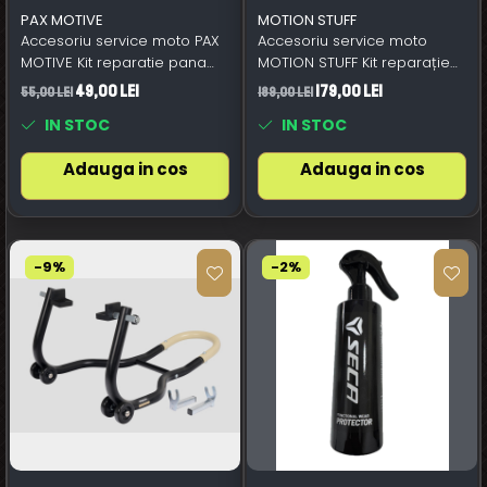
PAX MOTIVE
MOTION STUFF
Accesoriu service moto PAX
Accesoriu service moto
MOTIVE Kit reparatie pana
MOTION STUFF Kit reparație
Tubeless/RMS 267020020
pană STF-902-0017 cu CO2
49,00 Lei
179,00 Lei
55,00 Lei
189,00 Lei
IN STOC
IN STOC
Adauga in cos
Adauga in cos
-9%
-2%