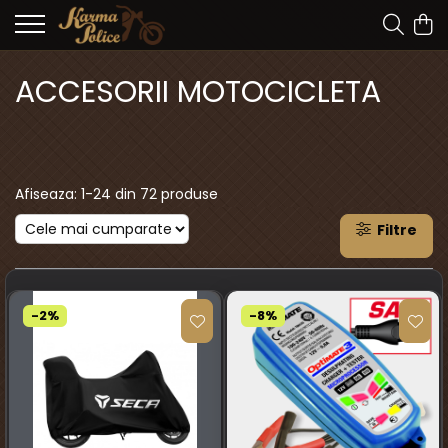
ACCESORII MOTOCICLETA
Afiseaza:
1-
24
din
72
produse
Filtre
-2%
-8%