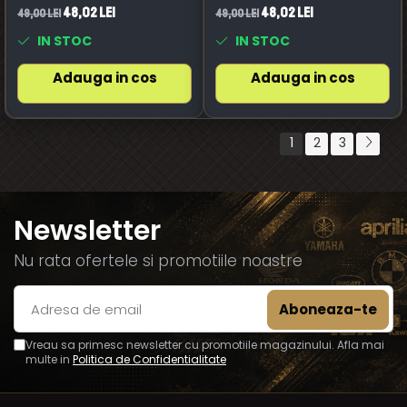
48,02 Lei
48,02 Lei
49,00 Lei
49,00 Lei
IN STOC
IN STOC
Adauga in cos
Adauga in cos
1
2
3
Newsletter
Nu rata ofertele si promotiile noastre
Vreau sa primesc newsletter cu promotiile magazinului. Afla mai
multe in
Politica de Confidentialitate