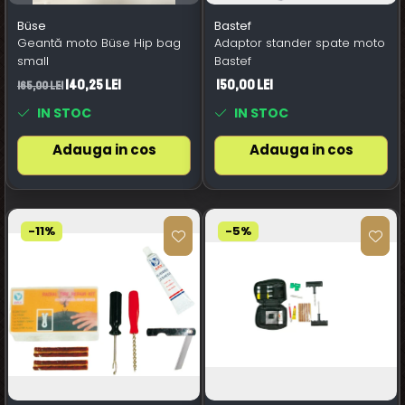
Büse
Bastef
Geantă moto Büse Hip bag
Adaptor stander spate moto
small
Bastef
140,25 Lei
150,00 Lei
165,00 Lei
IN STOC
IN STOC
Adauga in cos
Adauga in cos
-11%
-5%