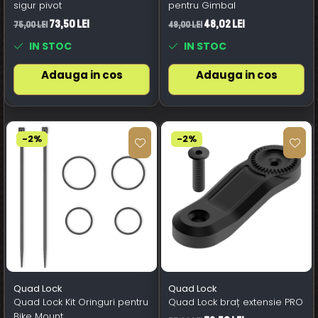
sigur pivot
pentru Gimbal
73,50 Lei
48,02 Lei
75,00 Lei
49,00 Lei
IN STOC
IN STOC
Adauga in cos
Adauga in cos
-2%
-2%
Quad Lock
Quad Lock
Quad Lock Kit Oringuri pentru
Quad Lock braț extensie PRO
Bike Mount