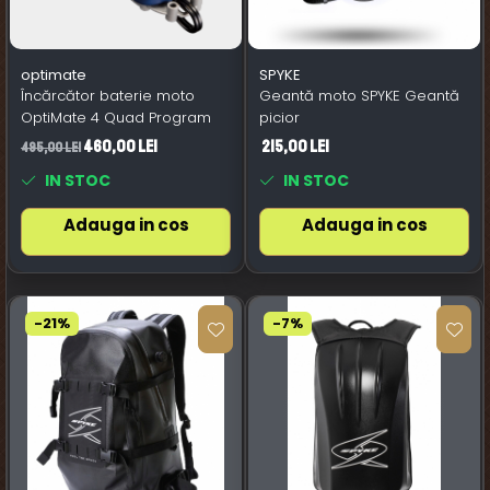
optimate
SPYKE
Încărcător baterie moto
Geantă moto SPYKE Geantă
OptiMate 4 Quad Program
picior
460,00 Lei
215,00 Lei
495,00 Lei
IN STOC
IN STOC
Adauga in cos
Adauga in cos
-21%
-7%