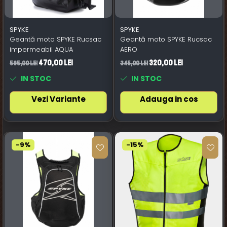
SPYKE
SPYKE
Geantă moto SPYKE Rucsac
Geantă moto SPYKE Rucsac
impermeabil AQUA
AERO
470,00 Lei
320,00 Lei
595,00 Lei
345,00 Lei
IN STOC
IN STOC
Vezi Variante
Adauga in cos
-9%
-15%