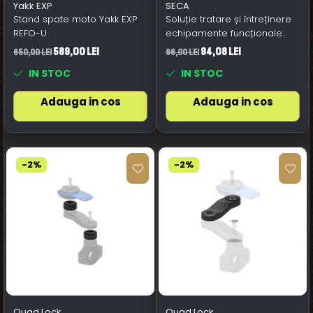
Yakk EXP
SECA
Stand spate moto Yakk EXP
Soluție tratare și întreținere
REFO-U
echipamente funcționale
SECA
589,00 Lei
94,08 Lei
650,00 Lei
96,00 Lei
IN STOC
IN STOC
Adauga in cos
Adauga in cos
-2%
-2%
Quad Lock
Quad Lock