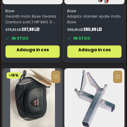
Büse
Büse
Geantă moto Büse Geanta
Adaptor stander spate moto
(centura sold ) HIP BAG 3-
Büse
PIECE
237,68 Lei
280,89 Lei
279,62 Lei
330,46 Lei
IN STOC
IN STOC
Adauga in cos
Adauga in cos
-15%