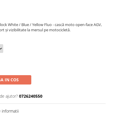
ck White / Blue / Yellow Fluo - cască moto open-face AGV,
 și vizibilitate la mersul pe motocicletă.
A IN COS
de ajutor?
0726240550
informatii