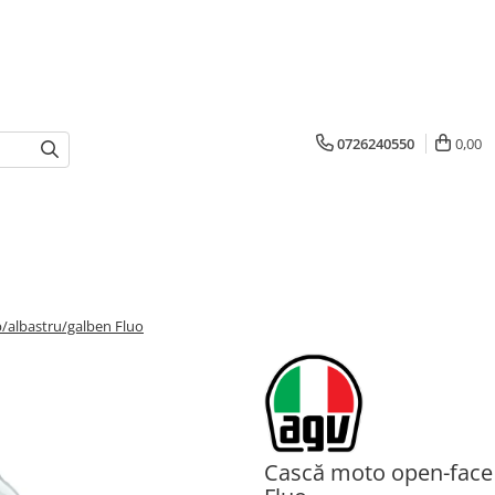
0726240550
0,00
/albastru/galben Fluo
Cască moto open-face 