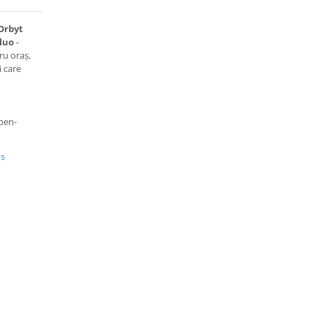
Orbyt
Fluo
-
ru oraș,
i care
pen-
us