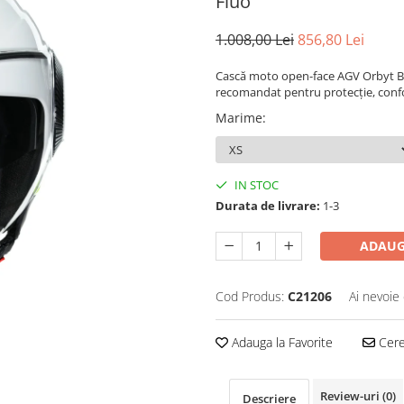
Fluo
1.008,00 Lei
856,80 Lei
Cască moto open-face AGV Orbyt Blo
recomandat pentru protecție, confort
Marime
:
IN STOC
Durata de livrare:
1-3
ADAUG
Cod Produs:
C21206
Ai nevoie 
Adauga la Favorite
Cere 
Review-uri
(0)
Descriere