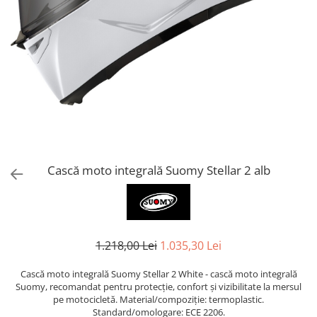
AIRBAG
Lentile de Schimb
CAGULE SI PROTECTII GAT
Ochelari
ECHIPAMENTE HARD
Ochelari Personalizabili
PLOAIE
Stickere & Grafică
TERMICE
Folii Grafice
Stickere
Tuning & Stunt
Manete & Comenzi
Ornamente Spite
Cască moto integrală Suomy Stellar 2 alb
Protecții & Slidere
1.218,00 Lei
1.035,30 Lei
Cască moto integrală Suomy Stellar 2 White - cască moto integrală
Suomy, recomandat pentru protecție, confort și vizibilitate la mersul
pe motocicletă. Material/compoziție: termoplastic.
Standard/omologare: ECE 2206.