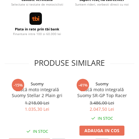
Selectate si testate de motociclisti
Suntem rideri, vorbesti direct cu noi
Plata in rate prin tbi bank
Finantare intre 100 si 60.000 lei
PRODUSE SIMILARE
Suomy
Suomy
-15%
-41%
Cască moto integrală
Cască moto integrală
Suomy Stellar 2 Plain gri
Suomy SR-GP Top Racer
1.218,00 Lei
3.486,00 Lei
1.035,30 Lei
2.047,50 Lei
IN STOC
ADAUGA IN COS
IN STOC