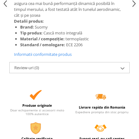
asigura cea mai bună performanță dinamică posibilă în
timpul mersului, a fost testată atât în tunelul aerodinamic,
cât și pe șosea
Detalii produs:
Brand:
Suomy
Tip produs:
Cască moto integrală
Material / compoziție:
termoplastic
Standard / omologare:
ECE 2206
Informatii conformitate produs
Review-uri
(0)
Produse originale
Livrare rapida din Romania
Doar echipamente si accesorii moto
Expediere prompta din stoc propriu
100% autentice
Calitate verificata
Suport real, nu call-center