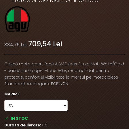
709,54 Lei
834,75 Lei
Cască moto open-face AGV Eteres Sirolo Matt White/Gold
- cască moto open-face AGV, recomandat pentru
protecție, confort și vizibilitate la mersul pe motocicletă.
Standard/omologare: ECE2206.
MARIME
:
IN STOC
Durata de livrare:
1-3