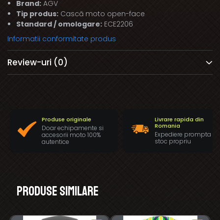
Brand:
AGV
Tip produs:
Cască moto open-face
Standard / omologare:
ECE2206
Informatii conformitate produs
Review-uri
(0)
Produse originale
Livrare rapida din
Romania
Doar echipamente si
Expediere prompta di
accesorii moto 100%
stoc propriu
autentice
Produse similare