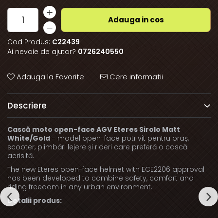
Adauga in cos
Cod Produs:
C22439
Ai nevoie de ajutor?
0726240550
Adauga la Favorite
Cere informatii
Descriere
Cască moto open-face AGV Eteres Sirolo Matt
White/Gold
- model open-face potrivit pentru oraș,
scooter, plimbări lejere și rideri care preferă o cască
aerisită.
The new Eteres open-face helmet with ECE2206 approval
has been developed to combine safety, comfort and
riding freedom in any urban environment.
Detalii produs: