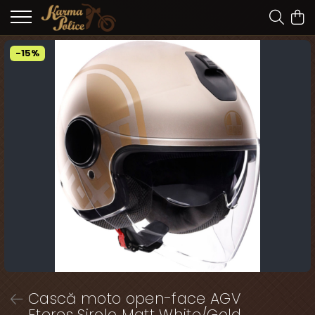
-15%
Cască moto open-face AGV
Eteres Sirolo Matt White/Gold