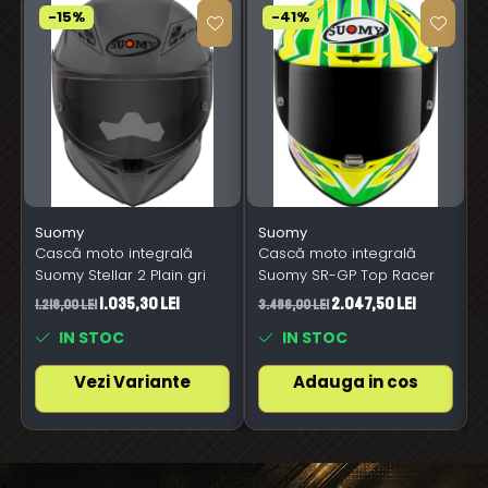
-15%
-41%
Suomy
Suomy
Cască moto integrală
Cască moto integrală
Suomy Stellar 2 Plain gri
Suomy SR-GP Top Racer
1.035,30 Lei
2.047,50 Lei
1.218,00 Lei
3.486,00 Lei
3
IN STOC
IN STOC
Vezi Variante
Adauga in cos