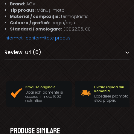
Brand:
AGV
Tip produs:
Mănuși moto
Material / compoziție:
termoplastic
Culoare / grafică:
negru/roșu
Standard / omologare:
ECE 22.06, CE
Informatii conformitate produs
Review-uri
(0)
Produse originale
Livrare rapida din
Romania
Doar echipamente si
Expediere prompta di
accesorii moto 100%
stoc propriu
autentice
Produse similare