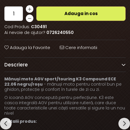
Adauga in cos
Cod Produs:
C30491
Ai nevoie de ajutor?
0726240550
Adauga la Favorite
Cere informatii
Descriere
Mănuși moto AGV sport/touring K3 Compound ECE
22.06 negru/roșu
- mănuși moto pentru control bun pe
ghidon, protecție și confort în turele de zi cu zi.
O icoană AGV concepută pentru perfecțiune. K3 este
casca integrală AGV pentru utilizare rutieră, care duce
toate caracteristicile unei căști versatile și sigure la un nou
nivel
Detalii produs: