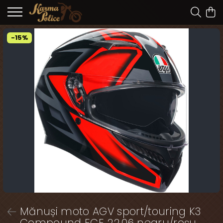
-15%
Mănuși moto AGV sport/touring K3
Compound ECE 22.06 negru/roșu