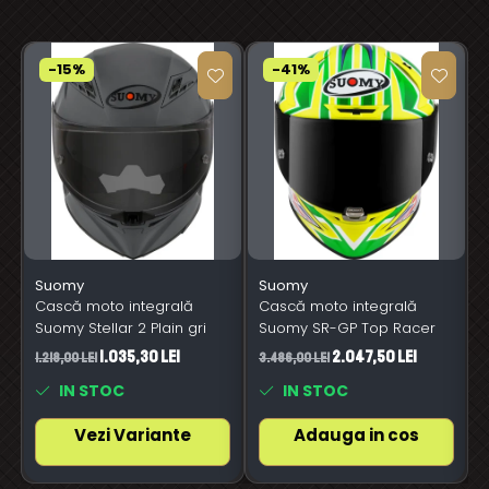
-15%
-41%
Suomy
Suomy
Cască moto integrală
Cască moto integrală
Suomy Stellar 2 Plain gri
Suomy SR-GP Top Racer
1.035,30 Lei
2.047,50 Lei
1.218,00 Lei
3.486,00 Lei
3
IN STOC
IN STOC
Vezi Variante
Adauga in cos