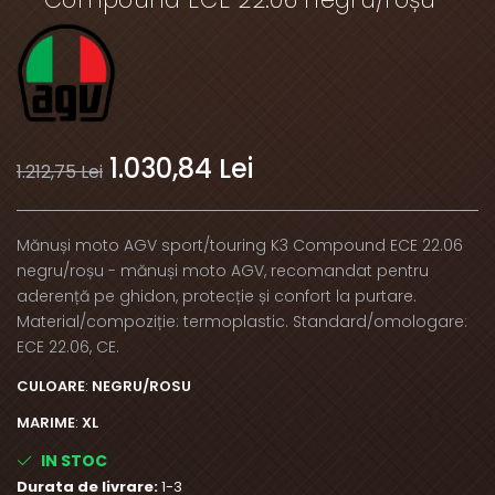
1.030,84 Lei
1.212,75 Lei
Mănuși moto AGV sport/touring K3 Compound ECE 22.06
negru/roșu - mănuși moto AGV, recomandat pentru
aderență pe ghidon, protecție și confort la purtare.
Material/compoziție: termoplastic. Standard/omologare:
ECE 22.06, CE.
CULOARE
:
NEGRU/ROSU
MARIME
:
XL
IN STOC
Durata de livrare:
1-3