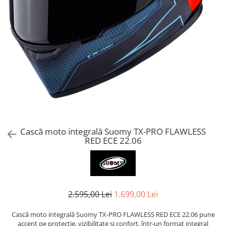
AIRBAG
Lentile de Schimb
CAGULE SI PROTECTII GAT
Ochelari
ECHIPAMENTE HARD
Ochelari Personalizabili
PLOAIE
Stickere & Grafică
TERMICE
Folii Grafice
Stickere
Tuning & Stunt
Manete & Comenzi
Ornamente Spite
Cască moto integrală Suomy TX-PRO FLAWLESS
Protecții & Slidere
RED ECE 22.06
2.595,00 Lei
1.699,00 Lei
Cască moto integrală Suomy TX-PRO FLAWLESS RED ECE 22.06 pune
accent pe protecție, vizibilitate și confort, într-un format integral