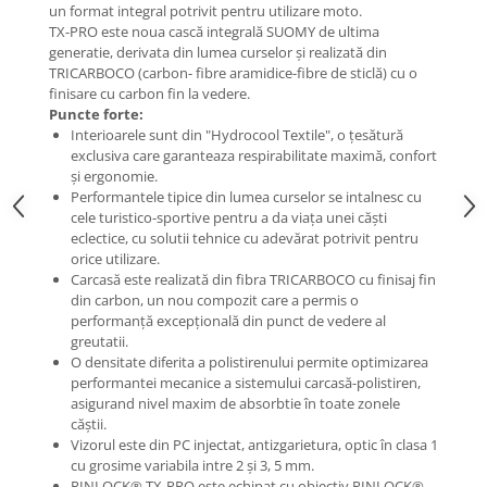
un format integral potrivit pentru utilizare moto.
TX-PRO este noua cască integrală SUOMY de ultima
generatie, derivata din lumea curselor și realizată din
TRICARBOCO (carbon- fibre aramidice-fibre de sticlă) cu o
finisare cu carbon fin la vedere.
Puncte forte:
Interioarele sunt din "Hydrocool Textile", o țesătură
exclusiva care garanteaza respirabilitate maximă, confort
și ergonomie.
Performantele tipice din lumea curselor se intalnesc cu
cele turistico-sportive pentru a da viața unei căști
eclectice, cu solutii tehnice cu adevărat potrivit pentru
orice utilizare.
Carcasă este realizată din fibra TRICARBOCO cu finisaj fin
din carbon, un nou compozit care a permis o
performanță excepțională din punct de vedere al
greutatii.
O densitate diferita a polistirenului permite optimizarea
performantei mecanice a sistemului carcasă-polistiren,
asigurand nivel maxim de absorbtie în toate zonele
căștii.
Vizorul este din PC injectat, antizgarietura, optic în clasa 1
cu grosime variabila intre 2 și 3, 5 mm.
PINLOCK® TX-PRO este echipat cu obiectiv PINLOCK®