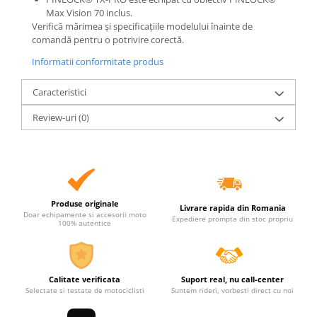
Max Vision 70 inclus.
Verifică mărimea și specificațiile modelului înainte de
comandă pentru o potrivire corectă.
Informatii conformitate produs
Caracteristici
Review-uri
(0)
Produse originale
Livrare rapida din Romania
Doar echipamente si accesorii moto
Expediere prompta din stoc propriu
100% autentice
Calitate verificata
Suport real, nu call-center
Selectate si testate de motociclisti
Suntem rideri, vorbesti direct cu noi