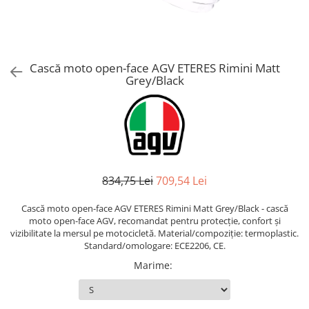
AIRBAG
Lentile de Schimb
CAGULE SI PROTECTII GAT
Ochelari
ECHIPAMENTE HARD
Ochelari Personalizabili
PLOAIE
Stickere & Grafică
Cască moto open-face AGV ETERES Rimini Matt
Grey/Black
TERMICE
Folii Grafice
Stickere
Tuning & Stunt
Manete & Comenzi
Ornamente Spite
834,75 Lei
709,54 Lei
Protecții & Slidere
Cască moto open-face AGV ETERES Rimini Matt Grey/Black - cască
moto open-face AGV, recomandat pentru protecție, confort și
vizibilitate la mersul pe motocicletă. Material/compoziție: termoplastic.
Standard/omologare: ECE2206, CE.
Marime
: