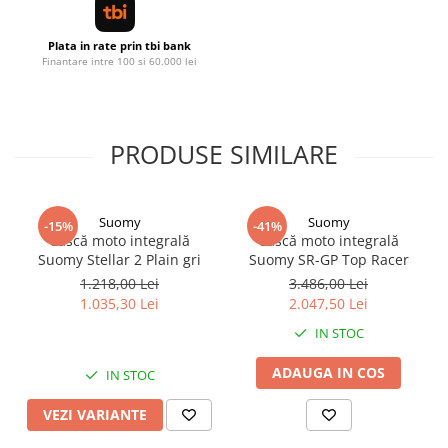
Plata in rate prin tbi bank
Finantare intre 100 si 60.000 lei
PRODUSE SIMILARE
Suomy
Suomy
-15%
-41%
Cască moto integrală
Cască moto integrală
Suomy Stellar 2 Plain gri
Suomy SR-GP Top Racer
1.218,00 Lei
3.486,00 Lei
1.035,30 Lei
2.047,50 Lei
IN STOC
ADAUGA IN COS
IN STOC
VEZI VARIANTE