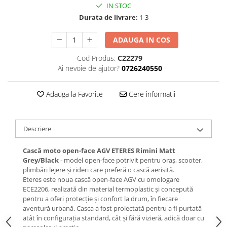
IN STOC
Durata de livrare:
1-3
ADAUGA IN COS
Cod Produs:
C22279
Ai nevoie de ajutor?
0726240550
Adauga la Favorite
Cere informatii
Descriere
Cască moto open-face AGV ETERES Rimini Matt
Grey/Black
- model open-face potrivit pentru oraș, scooter,
plimbări lejere și rideri care preferă o cască aerisită.
Eteres este noua cască open-face AGV cu omologare
ECE2206, realizată din material termoplastic și concepută
pentru a oferi protecție și confort la drum, în fiecare
aventură urbană. Casca a fost proiectată pentru a fi purtată
atât în configurația standard, cât și fără vizieră, adică doar cu