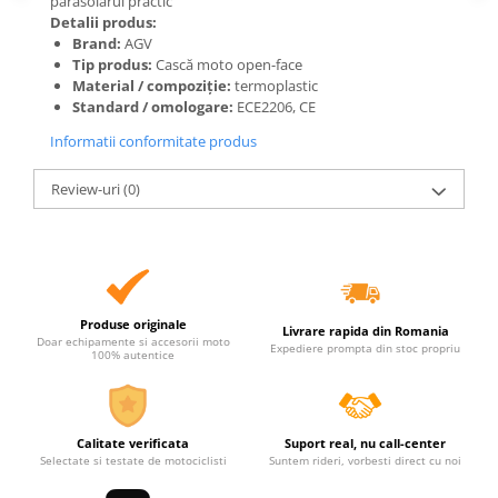
parasolarul practic
Detalii produs:
Brand:
AGV
Tip produs:
Cască moto open-face
Material / compoziție:
termoplastic
Standard / omologare:
ECE2206, CE
Informatii conformitate produs
Review-uri
(0)
Produse originale
Livrare rapida din Romania
Doar echipamente si accesorii moto
Expediere prompta din stoc propriu
100% autentice
Calitate verificata
Suport real, nu call-center
Selectate si testate de motociclisti
Suntem rideri, vorbesti direct cu noi