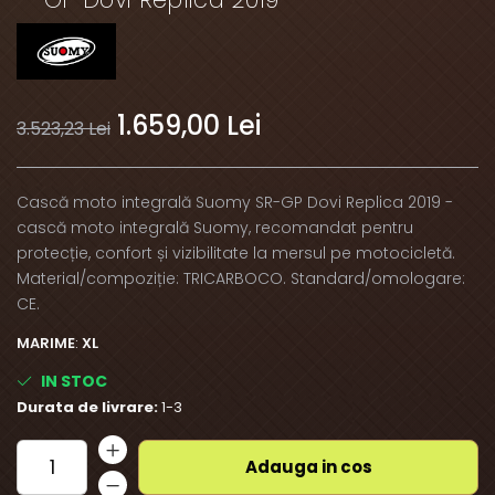
1.659,00 Lei
3.523,23 Lei
Cască moto integrală Suomy SR-GP Dovi Replica 2019 -
cască moto integrală Suomy, recomandat pentru
protecție, confort și vizibilitate la mersul pe motocicletă.
Material/compoziție: TRICARBOCO. Standard/omologare:
CE.
MARIME
:
XL
IN STOC
Durata de livrare:
1-3
Adauga in cos