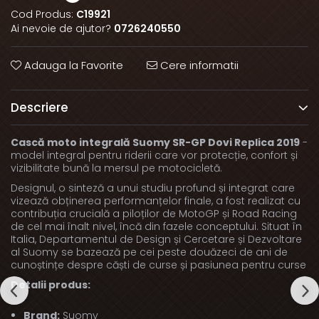
Cod Produs:
C19921
Ai nevoie de ajutor?
0726240550
Adauga la Favorite
Cere informatii
Descriere
Cască moto integrală Suomy SR-GP Dovi Replica 2019
-
model integral pentru riderii care vor protecție, confort și
vizibilitate bună la mersul pe motocicletă.
Designul, o sinteză a unui studiu profund și integrat care
vizează obținerea performanțelor finale, a fost realizat cu
contribuția crucială a piloților de MotoGP și Road Racing
de cel mai înalt nivel, încă din fazele conceptului. Situat în
Italia, Departamentul de Design și Cercetare și Dezvoltare
al Suomy se bazează pe cei peste douăzeci de ani de
cunoștințe despre căști de curse și pasiunea pentru curse
Detalii produs:
Brand:
Suomy