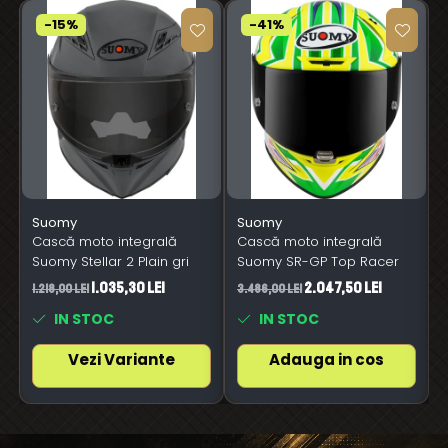
-15%
-41%
Suomy
Suomy
Cască moto integrală
Cască moto integrală
Suomy Stellar 2 Plain gri
Suomy SR-GP Top Racer
1.035,30 Lei
2.047,50 Lei
1.218,00 Lei
3.486,00 Lei
3
IN STOC
IN STOC
Vezi Variante
Adauga in cos