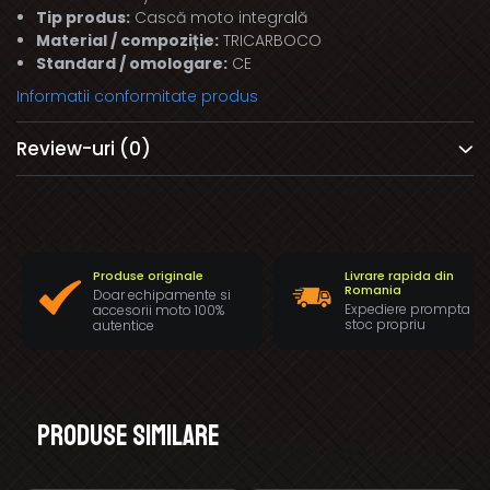
Tip produs:
Cască moto integrală
Material / compoziție:
TRICARBOCO
Standard / omologare:
CE
Informatii conformitate produs
Review-uri
(0)
Produse originale
Livrare rapida din
Romania
Doar echipamente si
Expediere prompta di
accesorii moto 100%
stoc propriu
autentice
Produse similare