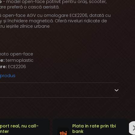
o
- model open-face potrivit pentru oraș, scooter,
 care preferă o cască aerisită.
că open-face AGV cu omologare ECE2206, dotată cu
y și închidere magnetică. Oferă niveluri ridicate de
ru ieșirile zilnice urbane
oto open-face
e:
termoplastic
re:
ECE2206
 produs
port real, nu call-
Plata in rate prin tbi
nter
bank