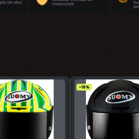
pta din stoc
Sun
motociclisti
dir
-15%