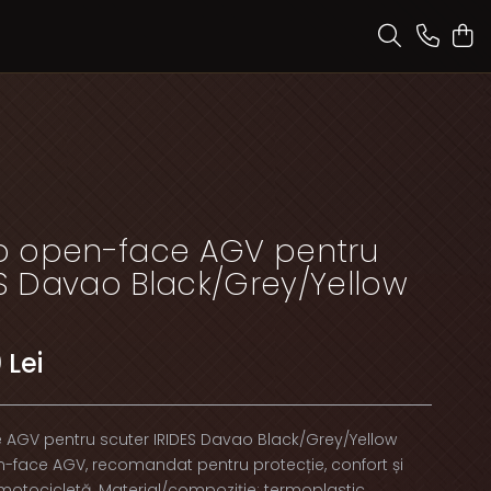
 open-face AGV pentru
ES Davao Black/Grey/Yellow
 Lei
GV pentru scuter IRIDES Davao Black/Grey/Yellow
-face AGV, recomandat pentru protecție, confort și
e motocicletă. Material/compoziție: termoplastic.