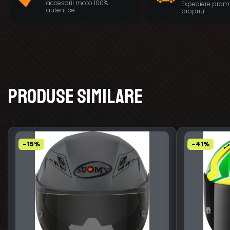
accesorii moto 100%
Expediere prom
autentice
propriu
Produse similare
-15%
-41%