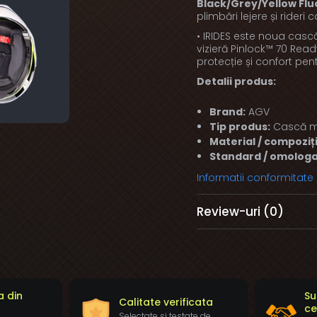
Black/Grey/Yellow Flu
plimbări lejere și rideri
• IRIDES este noua cas
vizieră Pinlock™ 70 Read
protecție și confort pent
Detalii produs:
Brand:
AGV
Tip produs:
Cască m
Material / compoziți
Standard / omologa
Informatii conformitate
Review-uri
(0)
a din
Su
Calitate verificata
ce
Selectate si testate de