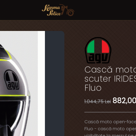
Cască moto
scuter IRID
Fluo
882,00
1.044,75 Lei
Cască moto open-face A
Fluo - cască moto open
vizibilitate la mersul p