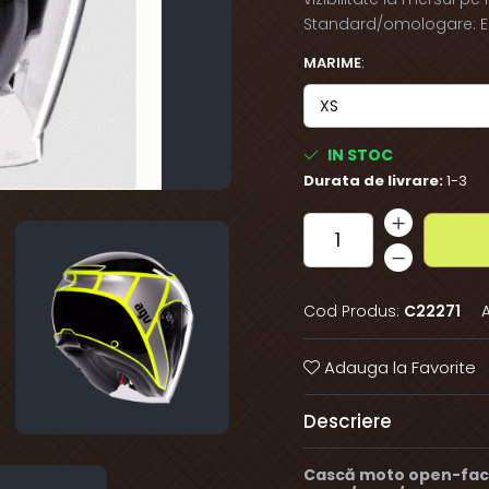
Standard/omologare: E
MARIME
:
IN STOC
Durata de livrare:
1-3
Cod Produs:
C22271
A
Adauga la Favorite
Descriere
Cască moto open-face