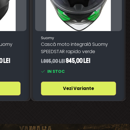
Suomy
Suomy
Cască moto integrală Suomy
SPEEDSTAR rapido verde
0 Lei
945,00 Lei
1.995,00 Lei
IN STOC
Vezi Variante