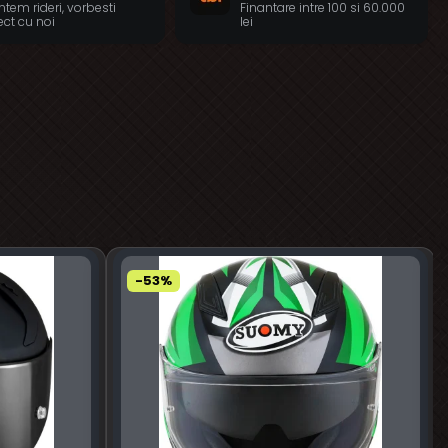
tem rideri, vorbesti
Finantare intre 100 si 60.000
ect cu noi
lei
-53%