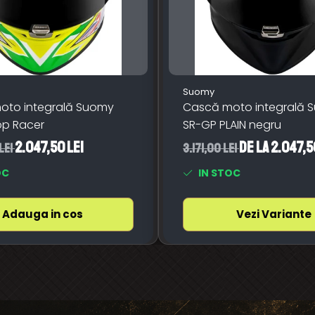
Suomy
oto integrală Suomy
Cască moto integrală 
op Racer
SR-GP PLAIN negru
2.047,50 Lei
de la 2.047,5
Lei
3.171,00 Lei
OC
IN STOC
Adauga in cos
Vezi Variante