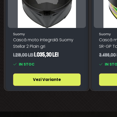
Suomy
Suomy
Cască moto integrală Suomy
Cască m
Stellar 2 Plain gri
SR-GP T
1.035,30 Lei
1.218,00 Lei
3.486,00 
IN STOC
IN ST
Vezi Variante