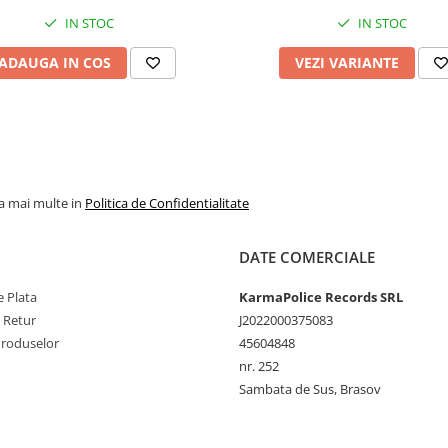
IN STOC
IN STOC
ADAUGA IN COS
VEZI VARIANTE
la mai multe in
Politica de Confidentialitate
DATE COMERCIALE
 Plata
KarmaPolice Records SRL
e Retur
J2022000375083
Produselor
45604848
nr. 252
Sambata de Sus, Brasov