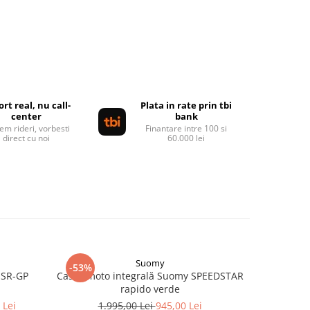
rt real, nu call-
Plata in rate prin tbi
center
bank
em rideri, vorbesti
Finantare intre 100 si
direct cu noi
60.000 lei
Suomy
-53%
-44%
 SR-GP
Cască moto integrală Suomy SPEEDSTAR
Cască mo
rapido verde
 Lei
1.995,00 Lei
945,00 Lei
1