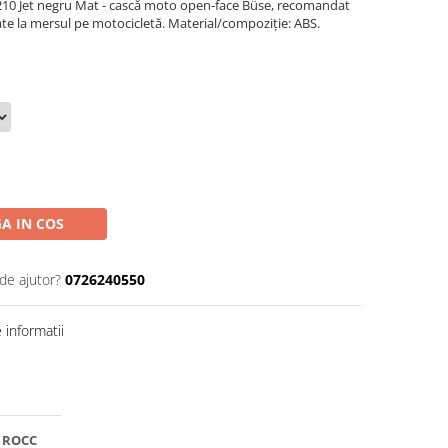
10 Jet negru Mat - cască moto open-face Büse, recomandat
itate la mersul pe motocicletă. Material/compoziție: ABS.
A IN COS
de ajutor?
0726240550
informatii
e ROCC