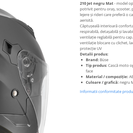
210 Jet negru Mat
- model op
potrivit pentru oraș, scooter, 
lejere și rideri care preferă o c
aerisită.
Căptușeală interioară conforta
respirabilă, detașabilă și lavabi
ventilație reglabilă pentru cap.
ventilație blocare cu clichet, la
protecție UV
Detalii produs:
Brand:
Büse
Tip produs:
Cască moto o
face
Material / compoziție:
A
Culoare / grafică:
negru 
Informatii conformitate prod