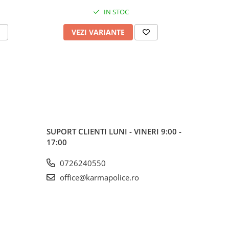
IN STOC
VEZI VARIANTE
V
SUPORT CLIENTI
LUNI - VINERI 9:00 -
17:00
0726240550
office@karmapolice.ro