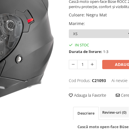
Cască moto open-face Büse ROCC 2
pentru protecție, confort și vizibil
Culoare
:
Negru Mat
Marime
:
IN STOC
Durata de livrare:
1-3
ADAUG
Cod Produs:
C21093
Ai nevoie 
Adauga la Favorite
Cere 
Review-uri
(0)
Descriere
Cască moto open-face Büs