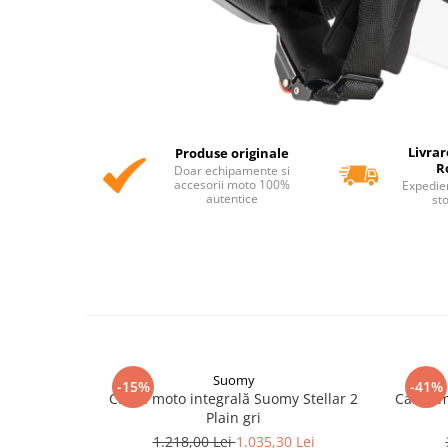
Livrar
Produse originale
R
Doar echipamente si
accesorii moto 100%
Expedie
autentice
st
Suomy
-15%
-41%
Cască moto integrală Suomy Stellar 2
Cască m
Plain gri
1.218,00 Lei
1.035,30 Lei