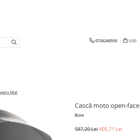
0726240550
0,00
negru Mat
Cască moto open-face
Büse
587,20 Lei
405,71 Lei