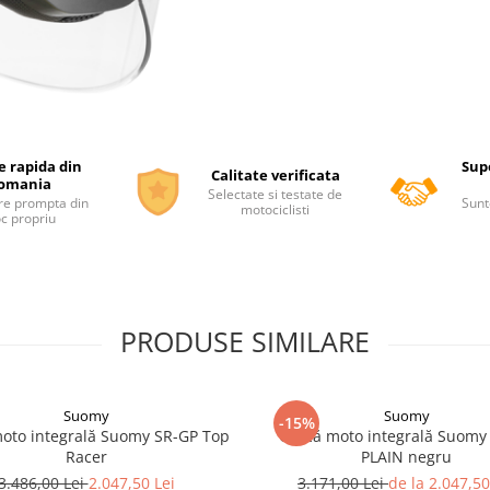
e rapida din
Supo
Calitate verificata
omania
Selectate si testate de
re prompta din
Sunt
motociclisti
oc propriu
PRODUSE SIMILARE
Suomy
Suomy
-15%
oto integrală Suomy SR-GP Top
Cască moto integrală Suomy
Racer
PLAIN negru
3.486,00 Lei
2.047,50 Lei
3.171,00 Lei
de la 2.047,50