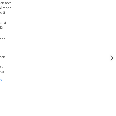
en-face
plimbări
ască
bilă
lă,
c de
pen-
BS
Mat
us