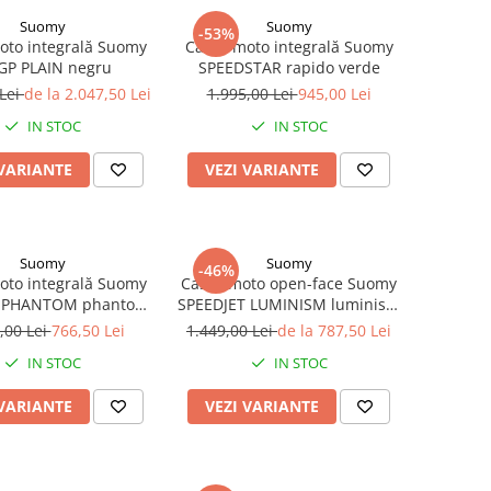
Suomy
Suomy
-53%
oto integrală Suomy
Cască moto integrală Suomy
GP PLAIN negru
SPEEDSTAR rapido verde
 Lei
de la 2.047,50 Lei
1.995,00 Lei
945,00 Lei
IN STOC
IN STOC
 VARIANTE
VEZI VARIANTE
Suomy
Suomy
-46%
oto integrală Suomy
Cască moto open-face Suomy
R PHANTOM phantom
SPEEDJET LUMINISM luminism
matt
antracit
,00 Lei
766,50 Lei
1.449,00 Lei
de la 787,50 Lei
IN STOC
IN STOC
 VARIANTE
VEZI VARIANTE