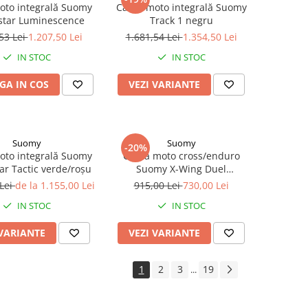
oto integrală Suomy
Cască moto integrală Suomy
star Luminescence
Track 1 negru
53 Lei
1.207,50 Lei
1.681,54 Lei
1.354,50 Lei
IN STOC
IN STOC
GA IN COS
VEZI VARIANTE
Suomy
Suomy
-20%
oto integrală Suomy
Cască moto cross/enduro
ar Tactic verde/roșu
Suomy X-Wing Duel
albastru/roșu/galben
 Lei
de la 1.155,00 Lei
915,00 Lei
730,00 Lei
IN STOC
IN STOC
 VARIANTE
VEZI VARIANTE
1
2
3
19
...