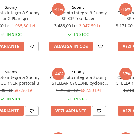
Suomy
Suomy
-41%
-15%
to integrală Suomy
Cască moto integrală Suomy
Cască m
llar 2 Plain gri
SR-GP Top Racer
SR-
00 Lei
1.035,30 Lei
3.486,00 Lei
2.047,50 Lei
3.171,00
IN STOC
IN STOC
VARIANTE
ADAUGA IN COS
VEZI
Suomy
Suomy
-44%
-37%
to integrală Suomy
Cască moto integrală Suomy
Cască m
 CORNER portocaliu
STELLAR CYCLONE cyclone
STELLA
matt
,00 Lei
682,50 Lei
1.218,00 Lei
682,50 Lei
1.218
IN STOC
IN STOC
VARIANTE
VEZI VARIANTE
VEZI