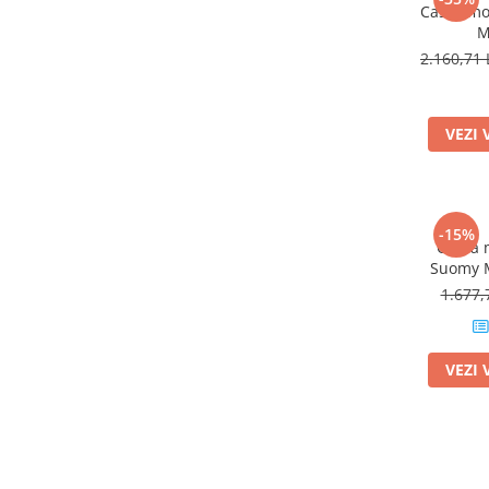
Cască mo
M
2.160,71 
VEZI 
-15%
Cască 
Suomy 
al
1.677,
VEZI 