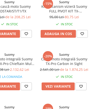
Suomy
Suomy
-15%
k cască moto Suomy
Kit mecanism vizieră Suomy
DSTAR/ST/T1/TX
FULL PIVOT KIT TX-
PRO/TRACK-1/VR/ST
 Lei
de la 208,25 Lei
95,00 Lei
80,75 Lei
IN STOC
IN STOC
 VARIANTE
ADAUGA IN COS
Suomy
Suomy
-20%
oto integrală Suomy
Cască moto integrală Suomy
X-Pro Chieftain Multi
TX-Pro Carbon in Sight
Carbon
98 Lei
2.132,62 Lei
2.541,00 Lei
de la 1.874,25 Lei
LA COMANDA
IN STOC
 VARIANTE
VEZI VARIANTE
Suomy
Suomy
-19%