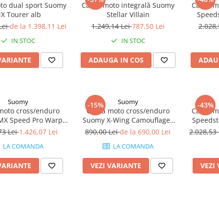
to dual sport Suomy
Cască moto integrală Suomy
Cască m
X Tourer alb
Stellar Villain
Speed
Lei
de la 1.398,11 Lei
1.249,14 Lei
787,50 Lei
2.028,
IN STOC
IN STOC
VARIANTE
ADAUGA IN COS
ADAU
Suomy
Suomy
-15%
-43%
moto cross/enduro
Cască moto cross/enduro
Cască m
MX Speed Pro Warp
Suomy X-Wing Camouflager
Speedst
bastru/galben
roșu Matt
73 Lei
1.426,07 Lei
890,00 Lei
de la 690,00 Lei
2.028,53
LA COMANDA
LA COMANDA
VARIANTE
VEZI VARIANTE
VEZI