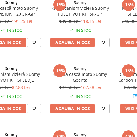
Suomy
Suomy
-15%
-15%
k cască moto Suomy
Kit mecanism vizieră Suomy
Pinloc
ISION 120 SR-GP
FULL PIVOT KIT SR-GP
SPEE
00 Lei
191,25 Lei
139,00 Lei
118,15 Lei
245,00
IN STOC
IN STOC
A IN COS
ADAUGA IN COS
VEZI
Suomy
Suomy
-15%
-15%
anism vizieră Suomy
Geantă cască moto Suomy
Cască m
IVOT KIT SPEEDJET
Geanta
Carbon T
50 Lei
82,88 Lei
197,50 Lei
167,88 Lei
2.508,
IN STOC
IN STOC
A IN COS
ADAUGA IN COS
VEZI
Suomy
Suomy
-37%
-40%