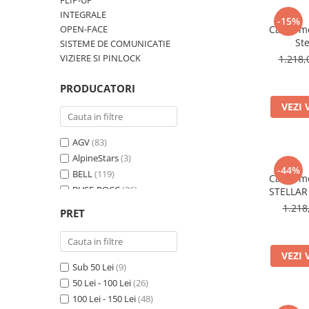
FLIP-UP
AIRBAG
Lentile de Schimb
INTEGRALE
-15%
CAGULE SI PROTECTII GAT
OPEN-FACE
Cască mo
Ochelari
Ste
SISTEME DE COMUNICATIE
ECHIPAMENTE HARD
Ochelari Personalizabili
VIZIERE SI PINLOCK
1.218,
PLOAIE
Stickere & Grafică
TERMICE
Folii Grafice
PRODUCATORI
Stickere
VEZI 
Tuning & Stunt
AGV
(83)
Manete & Comenzi
AlpineStars
(3)
Ornamente Spite
-44%
BELL
(119)
Cască mo
Protecții & Slidere
BUSE-ROCC
(26)
STELLAR
Büse
(81)
1.218
PRET
KYT
(267)
MT Helmets
(292)
Premier
(10)
VEZI 
Sub 50 Lei
(9)
ROCC
(4)
50 Lei - 100 Lei
(26)
SECA
(9)
100 Lei - 150 Lei
(48)
SFT
(31)