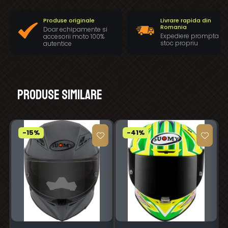
Produse originale
Livrare rapida din
Romania
Doar echipamente si
Expediere prompta di
accesorii moto 100%
stoc propriu
autentice
Produse similare
-15%
-41%