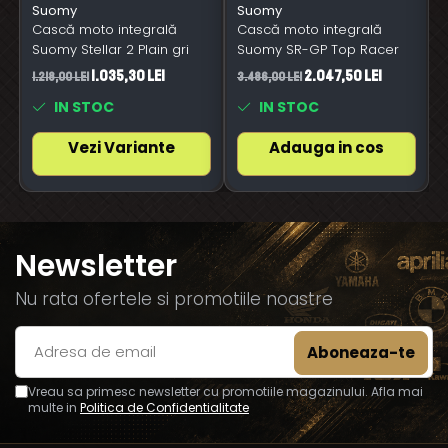
Suomy
Suomy
Cască moto integrală
Cască moto integrală
Suomy Stellar 2 Plain gri
Suomy SR-GP Top Racer
1.035,30 Lei
2.047,50 Lei
1.218,00 Lei
3.486,00 Lei
3
IN STOC
IN STOC
Vezi Variante
Adauga in cos
Newsletter
Nu rata ofertele si promotiile noastre
Vreau sa primesc newsletter cu promotiile magazinului. Afla mai
multe in
Politica de Confidentialitate