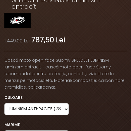
antracit
787,50 Lei
1.449,00 Lei
Cască moto open-face Suomy SPEEDJET LUMINISM
luminism antracit - cască moto open-face Suomy,
recomandat pentru protecție, confort și vizibilitate la
mersul pe motocicletă. Material/compoziție: carbon, fibre
aramidice, policarbonat.
CULOARE
:
MARIME
: