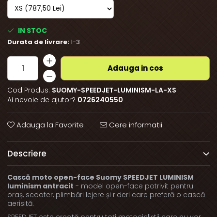
IN STOC
Durata de livrare:
1-3
Adauga in cos
Cod Produs:
SUOMY-SPEEDJET-LUMINISM-LA-XS
Ai nevoie de ajutor?
0726240550
Adauga la Favorite
Cere informatii
Descriere
Cască moto open-face Suomy SPEEDJET LUMINISM
luminism antracit
- model open-face potrivit pentru
oraș, scooter, plimbări lejere și rideri care preferă o cască
aerisită.
SPEEDJET este creată pentru toți motocicliștii care nu vor