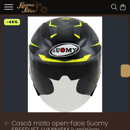
-46%
Cască moto open-face Suomy
SPEEDJET LUMINISM luminism