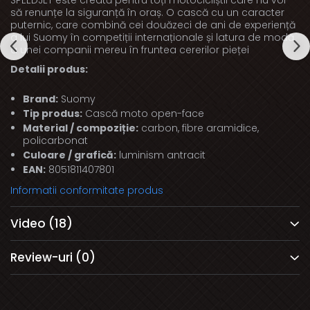
să renunțe la siguranță în oraș. O cască cu un caracter
puternic, care combină cei douăzeci de ani de experiență
a lui Suomy în competiții internaționale și latura de modă
a unei companii mereu în fruntea cererilor pieței
Detalii produs:
Brand:
Suomy
Tip produs:
Cască moto open-face
Material / compoziție:
carbon, fibre aramidice,
policarbonat
Culoare / grafică:
luminism antracit
EAN:
8051811407801
Informatii conformitate produs
Video
(18)
Review-uri
(0)