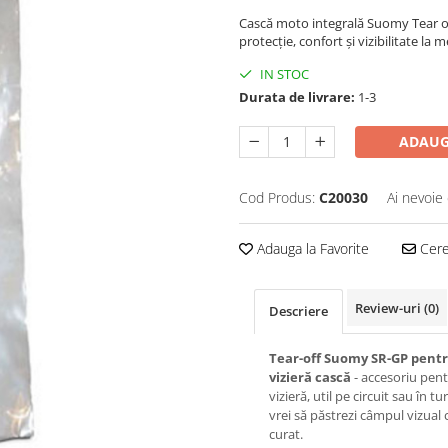
Cască moto integrală Suomy Tear o
protecție, confort și vizibilitate la 
IN STOC
Durata de livrare:
1-3
ADAUG
Cod Produs:
C20030
Ai nevoie 
Adauga la Favorite
Cere 
Review-uri
(0)
Descriere
Tear-off Suomy SR-GP pent
vizieră cască
- accesoriu pen
vizieră, util pe circuit sau în t
vrei să păstrezi câmpul vizual 
curat.