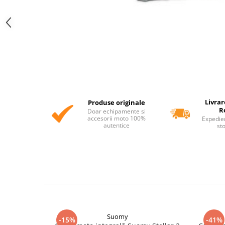
Livrar
Produse originale
R
Doar echipamente si
accesorii moto 100%
Expedie
autentice
st
Suomy
-15%
-41%