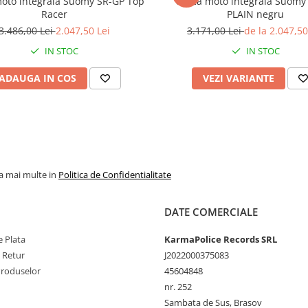
oto integrală Suomy SR-GP Top
Cască moto integrală Suomy
Racer
PLAIN negru
3.486,00 Lei
2.047,50 Lei
3.171,00 Lei
de la 2.047,50
IN STOC
IN STOC
ADAUGA IN COS
VEZI VARIANTE
la mai multe in
Politica de Confidentialitate
DATE COMERCIALE
 Plata
KarmaPolice Records SRL
e Retur
J2022000375083
Produselor
45604848
nr. 252
Sambata de Sus, Brasov