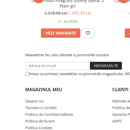
Cască moto integrală Suomy Stellar 2
Cască m
Plain gri
1.218,00 Lei
1.035,30 Lei
IN STOC
VEZI VARIANTE
Newsletter
Nu rata ofertele si promotiile noastre
Vreau sa primesc newsletter cu promotiile magazinului. Af
MAGAZINUL MEU
CLIENTI
Despre noi
Metode de
Termeni si conditii
Politica d
Politica de Confidentialitate
Garantia 
Politica de livrare
ANPC
Politica Cookies