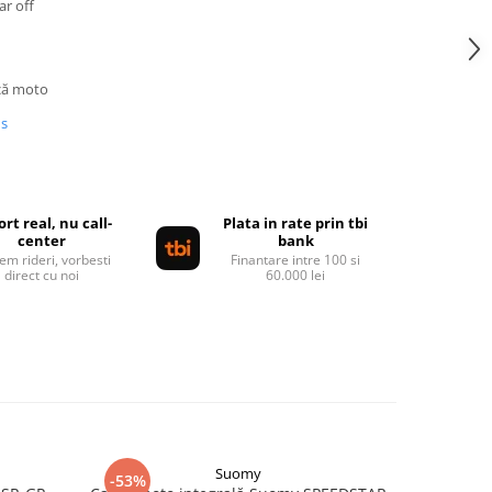
ar off
că moto
us
rt real, nu call-
Plata in rate prin tbi
center
bank
em rideri, vorbesti
Finantare intre 100 si
direct cu noi
60.000 lei
Suomy
-53%
-44%