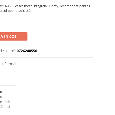
ff SR-GP - cască moto integrală Suomy, recomandat pentru
mersul pe motocicletă.
A IN COS
de ajutor?
0726240550
informatii
ru
tru
ure unde
cât mai