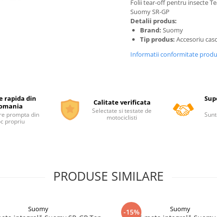
Folii tear-off pentru insecte Te
Suomy SR-GP
Detalii produs:
Brand:
Suomy
Tip produs:
Accesoriu cas
Informatii conformitate prod
e rapida din
Supo
Calitate verificata
omania
Selectate si testate de
re prompta din
Sunt
motociclisti
oc propriu
PRODUSE SIMILARE
Suomy
Suomy
-15%