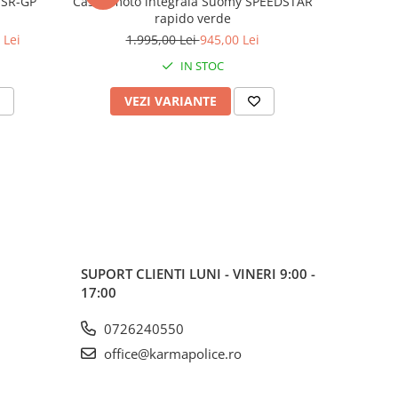
 SR-GP
Cască moto integrală Suomy SPEEDSTAR
Cască mo
rapido verde
 Lei
1.995,00 Lei
945,00 Lei
1
IN STOC
VEZI VARIANTE
V
SUPORT CLIENTI
LUNI - VINERI 9:00 -
17:00
0726240550
office@karmapolice.ro