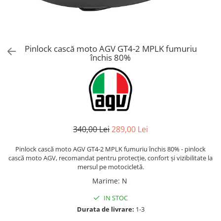
AIRBAG
Lentile de Schimb
CAGULE SI PROTECTII GAT
Ochelari
ECHIPAMENTE HARD
Ochelari Personalizabili
PLOAIE
Stickere & Grafică
Pinlock cască moto AGV GT4-2 MPLK fumuriu
închis 80%
TERMICE
Folii Grafice
Stickere
Tuning & Stunt
Manete & Comenzi
Ornamente Spite
340,00 Lei
289,00 Lei
Protecții & Slidere
Pinlock cască moto AGV GT4-2 MPLK fumuriu închis 80% - pinlock
cască moto AGV, recomandat pentru protecție, confort și vizibilitate la
mersul pe motocicletă.
Marime
:
N
IN STOC
Durata de livrare:
1-3