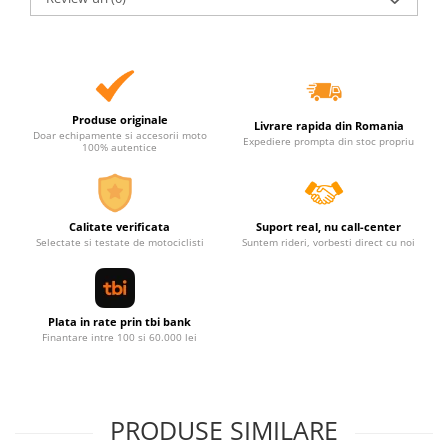
Produse originale
Livrare rapida din Romania
Doar echipamente si accesorii moto
Expediere prompta din stoc propriu
100% autentice
Calitate verificata
Suport real, nu call-center
Selectate si testate de motociclisti
Suntem rideri, vorbesti direct cu noi
Plata in rate prin tbi bank
Finantare intre 100 si 60.000 lei
PRODUSE SIMILARE