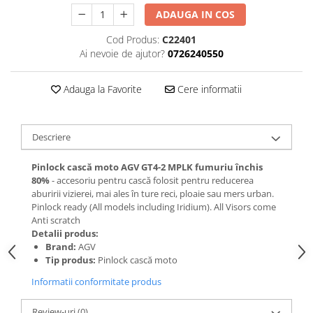
ADAUGA IN COS
Cod Produs:
C22401
Ai nevoie de ajutor?
0726240550
Adauga la Favorite
Cere informatii
Descriere
Pinlock cască moto AGV GT4-2 MPLK fumuriu închis
80%
- accesoriu pentru cască folosit pentru reducerea
aburirii vizierei, mai ales în ture reci, ploaie sau mers urban.
Pinlock ready (All models including Iridium). All Visors come
Anti scratch
Detalii produs:
Brand:
AGV
Tip produs:
Pinlock cască moto
Informatii conformitate produs
Review-uri
(0)