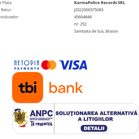
 Plata
KarmaPolice Records SRL
e Retur
J2022000375083
Produselor
45604848
nr. 252
Sambata de Sus, Brasov