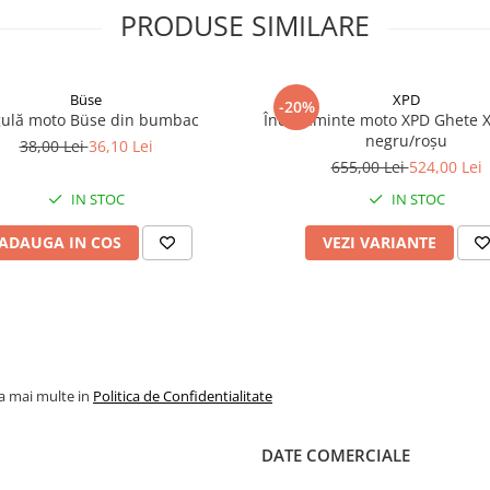
PRODUSE SIMILARE
Büse
XPD
-20%
ulă moto Büse din bumbac
Încălțăminte moto XPD Ghete X
negru/roșu
38,00 Lei
36,10 Lei
655,00 Lei
524,00 Lei
IN STOC
IN STOC
ADAUGA IN COS
VEZI VARIANTE
la mai multe in
Politica de Confidentialitate
DATE COMERCIALE