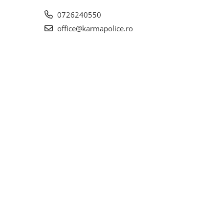
0726240550
office@karmapolice.ro