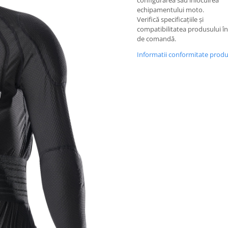
configurarea sau înlocuirea
echipamentului moto.
Verifică specificațiile și
compatibilitatea produsului î
de comandă.
Informatii conformitate prod