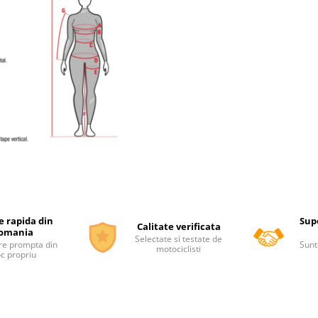
e rapida din
Supo
Calitate verificata
omania
Selectate si testate de
re prompta din
Sunt
motociclisti
oc propriu