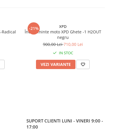
XPD
-21%
-20%
-Radical
Încălțăminte moto XPD Ghete -1 H2OUT
Cizme mo
negru
9
900,00 Lei
710,00 Lei
IN STOC
VEZI VARIANTE
V
SUPORT CLIENTI
LUNI - VINERI 9:00 -
17:00