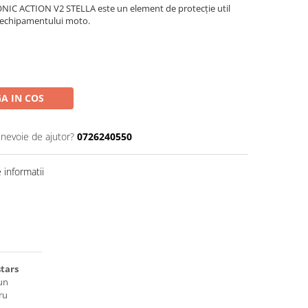
IC ACTION V2 STELLA este un element de protecție util
a echipamentului moto.
A IN COS
 nevoie de ajutor?
0726240550
informatii
tars
un
ru