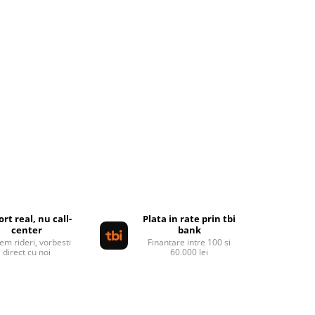
rt real, nu call-
Plata in rate prin tbi
center
bank
em rideri, vorbesti
Finantare intre 100 si
direct cu noi
60.000 lei