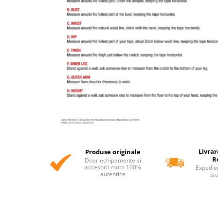
Livrar
Produse originale
R
Doar echipamente si
accesorii moto 100%
Expedie
autentice
st