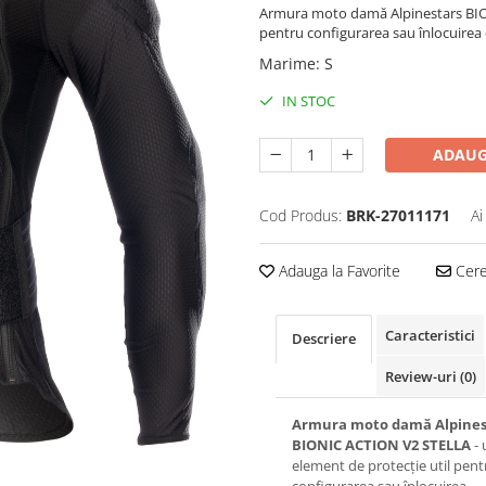
Armura moto damă Alpinestars BION
pentru configurarea sau înlocuire
Marime
:
S
IN STOC
ADAUG
Cod Produs:
BRK-27011171
Ai
Adauga la Favorite
Cere 
Caracteristici
Descriere
Review-uri
(0)
Armura moto damă Alpines
BIONIC ACTION V2 STELLA
- 
element de protecție util pent