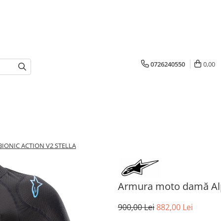
0726240550
0,00
 BIONIC ACTION V2 STELLA
Armura moto damă Al
900,00 Lei
882,00 Lei