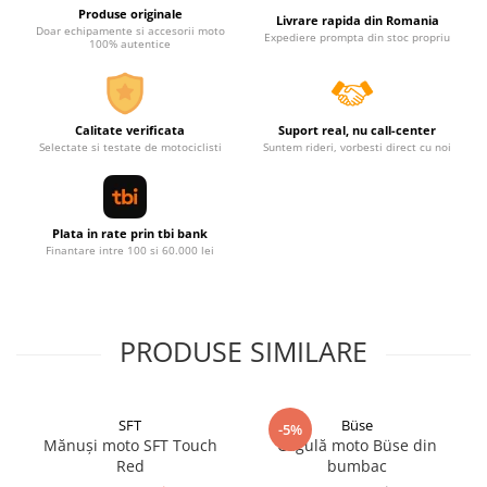
Produse originale
Livrare rapida din Romania
Doar echipamente si accesorii moto
Expediere prompta din stoc propriu
100% autentice
Calitate verificata
Suport real, nu call-center
Selectate si testate de motociclisti
Suntem rideri, vorbesti direct cu noi
Plata in rate prin tbi bank
Finantare intre 100 si 60.000 lei
PRODUSE SIMILARE
SFT
Büse
-5%
Mănuși moto SFT Touch
Cagulă moto Büse din
Red
bumbac