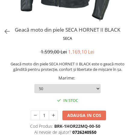
AIRBAG
Lentile de Schimb
CAGULE SI PROTECTII GAT
Ochelari
ECHIPAMENTE HARD
Ochelari Personalizabili
PLOAIE
Stickere & Grafică
Geacă moto din piele SECA HORNET II BLACK
TERMICE
Folii Grafice
SECA
Stickere
1.599,00 Lei
1.169,10 Lei
Tuning & Stunt
Manete & Comenzi
Geacă moto din piele SECA HORNET II BLACK este o geacă moto
gândită pentru protecție, confort și libertate de mișcare în șa.
Ornamente Spite
Marime
:
Protecții & Slidere
IN STOC
ADAUGA IN COS
Cod Produs:
BRK-1HOR22MQ-00-50
Ai nevoie de ajutor?
0726240550