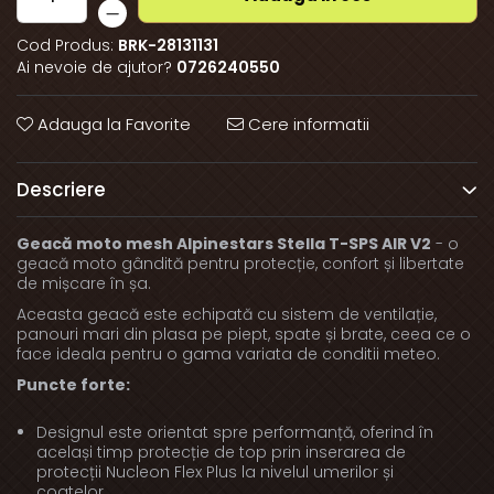
Cod Produs:
BRK-28131131
Ai nevoie de ajutor?
0726240550
Adauga la Favorite
Cere informatii
Descriere
Geacă moto mesh Alpinestars Stella T-SPS AIR V2
- o
geacă moto gândită pentru protecție, confort și libertate
de mișcare în șa.
Aceasta geacă este echipată cu sistem de ventilație,
panouri mari din plasa pe piept, spate și brate, ceea ce o
face ideala pentru o gama variata de conditii meteo.
Puncte forte:
Designul este orientat spre performanță, oferind în
același timp protecție de top prin inserarea de
protecții Nucleon Flex Plus la nivelul umerilor și
coatelor.