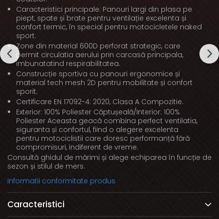
Caracteristici principale: Panouri largi din plasa pe
piept, spate și brate pentru ventilație excelenta și
confort termic, în special pentru motocicletele naked
sport.
Zone din material 600D perforat strategic, care
permit circulatia aerului prin carcasă principala,
imbunatatind respirabilitatea.
Construcție sportiva cu panouri ergonomice și
material tech mesh 2D pentru mobilitate și confort
sporit.
Certificare EN 17092-4: 2020, Clasa A Compozitie.
Exterior: 100% Poliester Căptușeală/Interior: 100%
Poliester Aceasta geacă combina perfect ventilatia,
siguranta și confortul, fiind o alegere excelenta
pentru motociclistii care doresc performanță fără
compromisuri, indiferent de vreme.
Consultă ghidul de mărimi și alege echiparea în funcție de
sezon și stilul de mers.
Informatii conformitate produs
Caracteristici