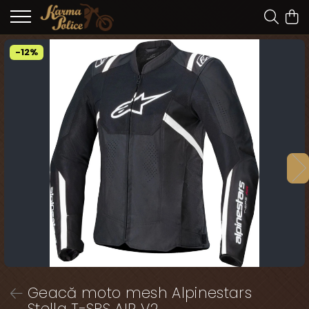
-12%
Geacă moto mesh Alpinestars
Stella T-SPS AIR V2