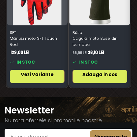
SFT
Büse
Mănuși moto SFT Touch
Cagulă moto Büse din
Red
bumbac
129,00 Lei
36,10 Lei
38,00 Lei
6
IN STOC
IN STOC
Vezi Variante
Adauga in cos
Newsletter
Nu rata ofertele si promotiile noastre