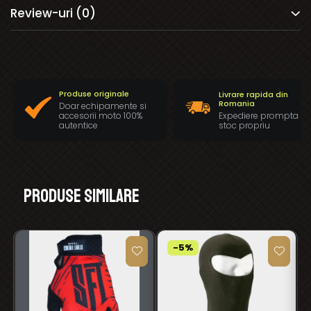
Review-uri
(0)
Produse originale
Livrare rapida din
Romania
Doar echipamente si
Expediere prompta di
accesorii moto 100%
stoc propriu
autentice
Produse similare
-5%