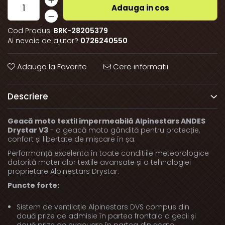
Adauga in cos
Cod Produs:
BRK-28205379
Ai nevoie de ajutor?
0726240550
Adauga la Favorite
Cere informatii
Descriere
Geacă moto textil impermeabilă Alpinestars ANDES
Drystar V3
- o geacă moto gândită pentru protecție,
confort și libertate de mișcare în șa.
Performanță excelenta în toate conditiile meteorologice
datorită materialor textile avansate și a tehnologiei
proprietare Alpinestars Drystar.
Puncte forte:
Sistem de ventilație Alpinestars DVS compus din
două prize de admisie în partea frontala a gecii și