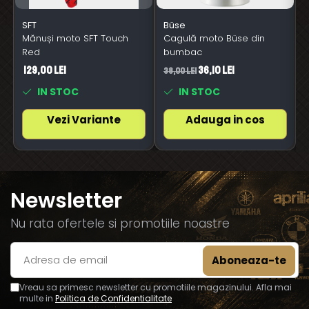
SFT
Büse
Mănuși moto SFT Touch
Cagulă moto Büse din
Red
bumbac
129,00 Lei
36,10 Lei
38,00 Lei
6
IN STOC
IN STOC
Vezi Variante
Adauga in cos
Newsletter
Nu rata ofertele si promotiile noastre
Vreau sa primesc newsletter cu promotiile magazinului. Afla mai
multe in
Politica de Confidentialitate