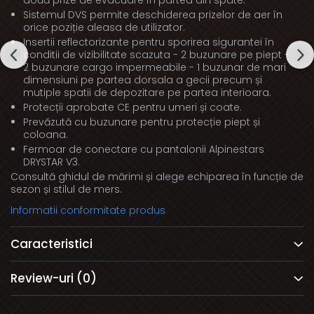
două prize de evacuare în partea din spate.
Sistemul DVS permite deschiderea prizelor de aer în
orice poziție aleasa de utilizator.
Insertii reflectorizante pentru sporirea sigurantei în
conditii de vizibilitate scazuta - 2 buzunare pe piept -
2 buzunare cargo impermeabile - 1 buzunar de mari
dimensiuni pe partea dorsala a gecii precum și
mutiple spatii de depozitare pe partea interioara.
Protecții aprobate CE pentru umeri și coate.
Prevăzută cu buzunare pentru protecție piept și
coloana.
Fermoar de conectare cu pantalonii Alpinestars
DRYSTAR V3.
Consultă ghidul de mărimi și alege echiparea în funcție de
sezon și stilul de mers.
Informatii conformitate produs
Caracteristici
Review-uri
(0)