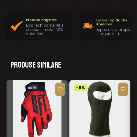
Produse originale
Livrare rapida din
Romania
Doar echipamente si
Expediere prompta di
accesorii moto 100%
stoc propriu
autentice
Produse similare
-5%