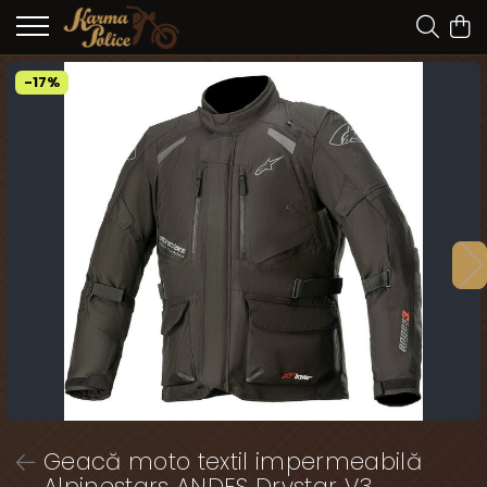
-17%
Geacă moto textil impermeabilă
Alpinestars ANDES Drystar V3