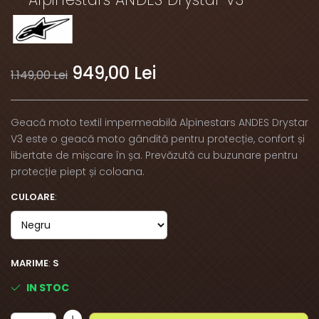
949,00 Lei
1.149,00 Lei
Geacă moto textil impermeabilă Alpinestars ANDES Drystar
V3 este o geacă moto gândită pentru protecție, confort și
libertate de mișcare în șa. Prevăzută cu buzunare pentru
protecție piept și coloana.
CULOARE
:
MARIME
:
S
IN STOC