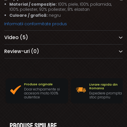
Material / compoziție:
100% piele, 100% poliamida,
100% poliester, 92% poliester, 8% elastan
Culoare / grafică:
negru
Informatii conformitate produs
Video
(5)
Review-uri
(0)
Produse originale
Livrare rapida din
Romania
Doar echipamente si
Expediere prompta di
accesorii moto 100%
stoc propriu
autentice
Produse similare