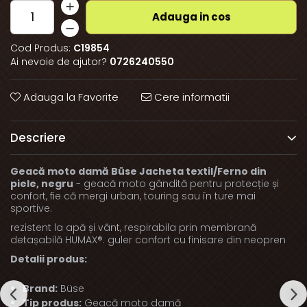
Adauga in cos
Cod Produs:
C19854
Ai nevoie de ajutor?
0726240550
Adauga la Favorite
Cere informatii
Descriere
Geacă moto damă Büse Jacheta textil/Ferno din
piele, negru
- geacă moto gândită pentru protecție și
confort, fie că mergi urban, touring sau în ture mai
sportive.
rezistent la apă și vânt, respirabila prin membrană
detașabilă HUMAX®. guler confort cu finisare din neopren
Detalii produs:
Brand:
Büse
Tip produs:
Geacă moto damă