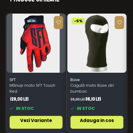
-5%
SFT
Büse
Mănuși moto SFT Touch
Cagulă moto Büse din
Red
bumbac
129,00 Lei
36,10 Lei
38,00 Lei
6
IN STOC
IN STOC
Vezi Variante
Adauga in cos