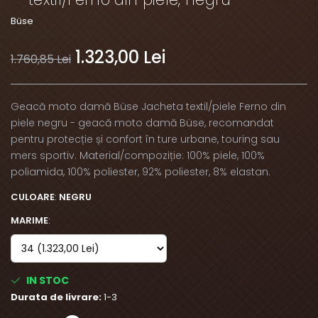
Büse
1.323,00 Lei
1.760,85 Lei
Geacă moto damă Büse Jacheta textil/piele Ferno din
piele negru - geacă moto damă Büse, recomandat
pentru protecție și confort în ture urbane, touring sau
mers sportiv. Material/compoziție: 100% piele, 100%
poliamida, 100% poliester, 92% poliester, 8% elastan.
CULOARE
:
NEGRU
MARIME
:
IN STOC
Durata de livrare:
1-3