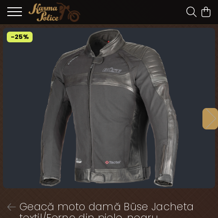
-25%
Geacă moto damă Büse Jacheta
textil/Ferno din piele, negru