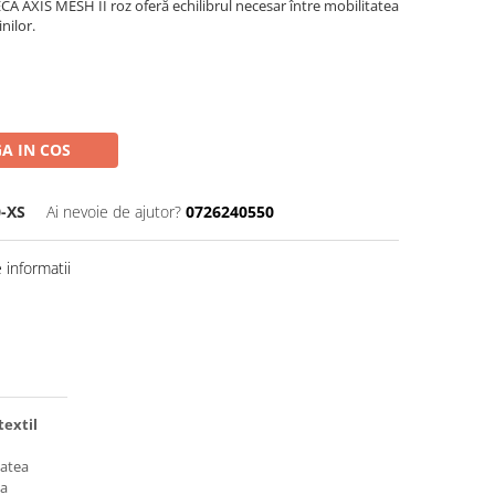
CA AXIS MESH II roz oferă echilibrul necesar între mobilitatea
nilor.
A IN COS
-XS
Ai nevoie de ajutor?
0726240550
informatii
textil
tatea
ia