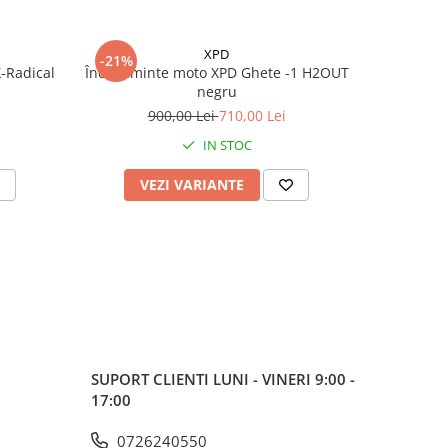
XPD
-21%
-20%
-Radical
Încălțăminte moto XPD Ghete -1 H2OUT
Cizme mo
negru
9
900,00 Lei
710,00 Lei
IN STOC
VEZI VARIANTE
V
SUPORT CLIENTI
LUNI - VINERI 9:00 -
17:00
0726240550