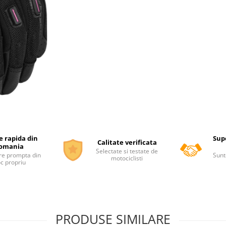
e rapida din
Supo
Calitate verificata
omania
Selectate si testate de
re prompta din
Sunt
motociclisti
oc propriu
PRODUSE SIMILARE