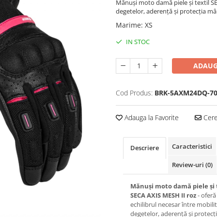
Mănuși moto damă piele și textil SE
degetelor, aderență și protecția mâi
Marime
:
XS
IN STOC
ADAUG
Cod Produs:
BRK-5AXM24DQ-70
Adauga la Favorite
Cere 
Caracteristici
Descriere
Review-uri
(0)
Mănuși moto damă piele și 
SECA AXIS MESH II roz
- oferă
echilibrul necesar între mobili
degetelor, aderență și protecț