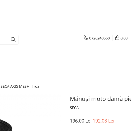
0726240550
0,00
l SECA AXIS MESH II roz
Mănuși moto damă piele
SECA
196,00 Lei
192,08 Lei