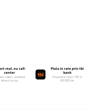
rt real, nu call-
Plata in rate prin tbi
center
bank
em rideri, vorbesti
Finantare intre 100 si
direct cu noi
60.000 lei