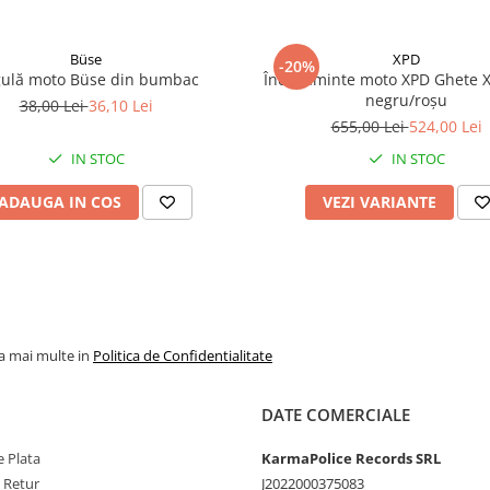
Büse
XPD
-20%
ulă moto Büse din bumbac
Încălțăminte moto XPD Ghete X
negru/roșu
38,00 Lei
36,10 Lei
655,00 Lei
524,00 Lei
IN STOC
IN STOC
ADAUGA IN COS
VEZI VARIANTE
la mai multe in
Politica de Confidentialitate
DATE COMERCIALE
 Plata
KarmaPolice Records SRL
e Retur
J2022000375083