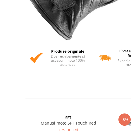
Livrar
Produse originale
R
Doar echipamente si
accesorii moto 100%
Expedie
autentice
st
SFT
-5%
Mănuși moto SFT Touch Red
Cag
129,00 Lei