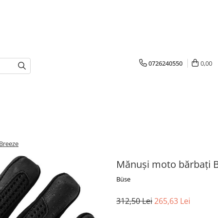
0726240550
0,00
 Breeze
Mănuși moto bărbați B
Büse
312,50 Lei
265,63 Lei