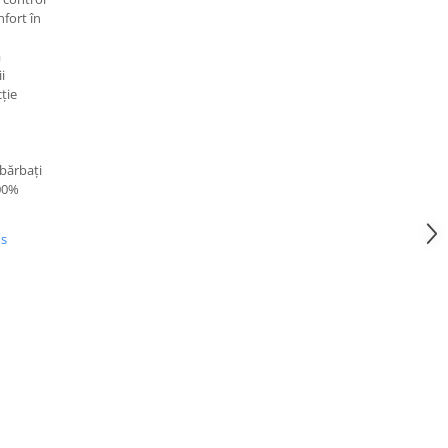
nfort în
ă
i
cție
bărbați
00%
us