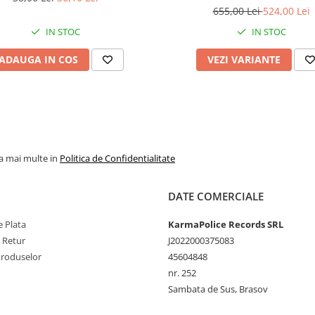
655,00 Lei
524,00 Lei
IN STOC
IN STOC
ADAUGA IN COS
VEZI VARIANTE
la mai multe in
Politica de Confidentialitate
DATE COMERCIALE
 Plata
KarmaPolice Records SRL
e Retur
J2022000375083
Produselor
45604848
nr. 252
Sambata de Sus, Brasov