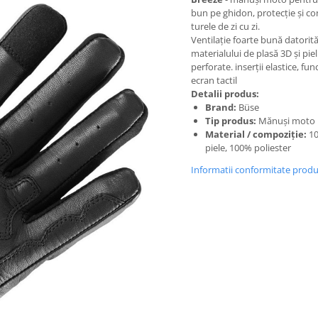
bun pe ghidon, protecție și co
turele de zi cu zi.
Ventilație foarte bună datorit
materialului de plasă 3D și pieli
perforate. inserții elastice, fun
ecran tactil
Detalii produs:
Brand:
Büse
Tip produs:
Mănuși moto 
Material / compoziție:
1
piele, 100% poliester
Informatii conformitate prod