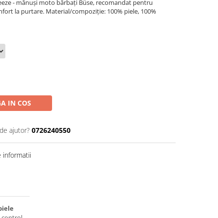
eeze - mănuși moto bărbați Büse, recomandat pentru
nfort la purtare. Material/compoziție: 100% piele, 100%
A IN COS
de ajutor?
0726240550
informatii
piele
 control