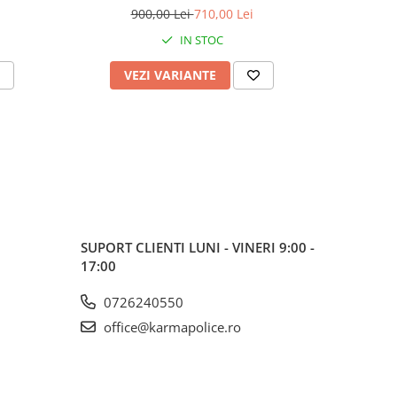
900,00 Lei
710,00 Lei
IN STOC
VEZI VARIANTE
V
SUPORT CLIENTI
LUNI - VINERI 9:00 -
17:00
0726240550
office@karmapolice.ro