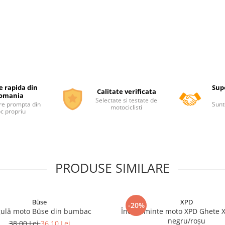
e rapida din
Supo
Calitate verificata
omania
Selectate si testate de
re prompta din
Sunt
motociclisti
oc propriu
PRODUSE SIMILARE
Büse
XPD
-20%
ulă moto Büse din bumbac
Încălțăminte moto XPD Ghete X
negru/roșu
38,00 Lei
36,10 Lei