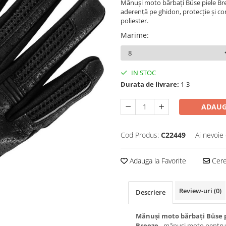
Mănuși moto bărbați Büse piele Br
aderență pe ghidon, protecție și co
poliester.
Marime
:
IN STOC
Durata de livrare:
1-3
ADAUG
Cod Produs:
C22449
Ai nevoie 
Adauga la Favorite
Cere 
Review-uri
(0)
Descriere
Mănuși moto bărbați Büse 
Breeze
- mănuși moto pentru