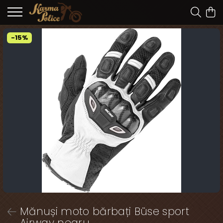
-15%
Mănuși moto bărbați Büse sport
Airway negru