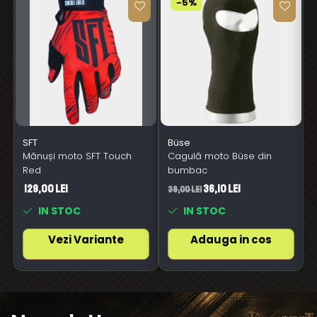
-5%
SFT
Büse
Mănuși moto SFT Touch
Cagulă moto Büse din
Red
bumbac
129,00 Lei
36,10 Lei
38,00 Lei
6
IN STOC
IN STOC
Vezi Variante
Adauga in cos