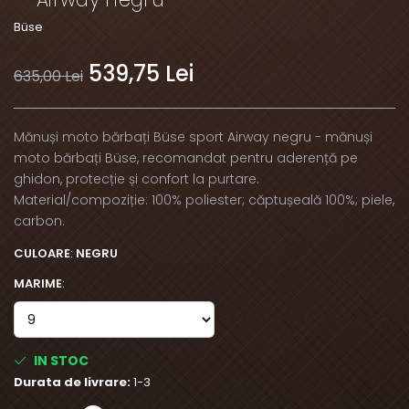
Büse
539,75 Lei
635,00 Lei
Mănuși moto bărbați Büse sport Airway negru - mănuși
moto bărbați Büse, recomandat pentru aderență pe
ghidon, protecție și confort la purtare.
Material/compoziție: 100% poliester; căptușeală 100%; piele,
carbon.
CULOARE
:
NEGRU
MARIME
:
IN STOC
Durata de livrare:
1-3