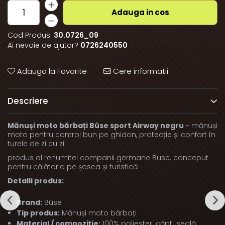
Adauga in cos
Cod Produs:
30.0726_09
Ai nevoie de ajutor?
0726240550
Adauga la Favorite
Cere informatii
Descriere
Mănuși moto bărbați Büse sport Airway negru
- mănuși
moto pentru control bun pe ghidon, protecție și confort în
turele de zi cu zi.
produs al renumitei companii germane Buse. conceput
pentru călătoria pe șosea și turistică
Detalii produs:
Brand:
Büse
Tip produs:
Mănuși moto bărbați
Material / compoziție:
100% poliester; căptușeală