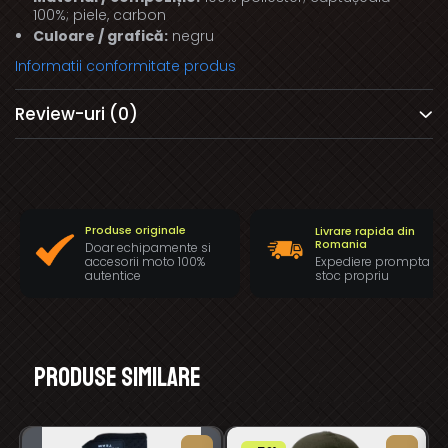
100%; piele, carbon
Culoare / grafică:
negru
Informatii conformitate produs
Review-uri
(0)
Produse originale
Livrare rapida din
Romania
Doar echipamente si
Expediere prompta di
accesorii moto 100%
stoc propriu
autentice
Produse similare