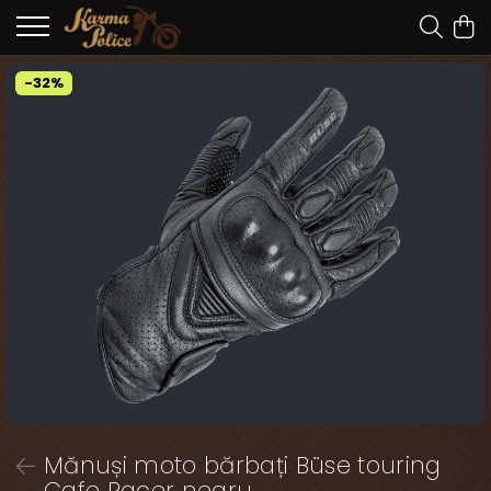
-32%
Mănuși moto bărbați Büse touring
Cafe Racer negru