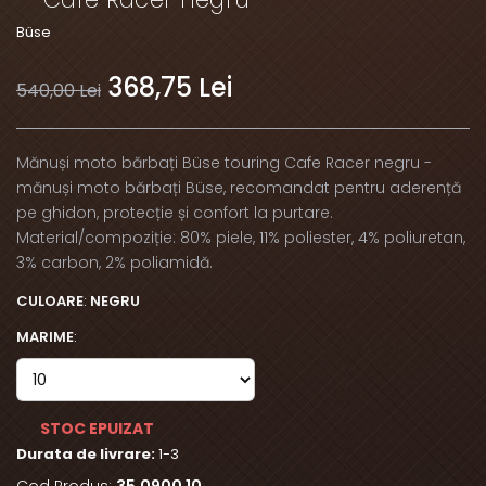
Büse
368,75 Lei
540,00 Lei
Mănuși moto bărbați Büse touring Cafe Racer negru -
mănuși moto bărbați Büse, recomandat pentru aderență
pe ghidon, protecție și confort la purtare.
Material/compoziție: 80% piele, 11% poliester, 4% poliuretan,
3% carbon, 2% poliamidă.
CULOARE
:
NEGRU
MARIME
:
STOC EPUIZAT
Durata de livrare:
1-3