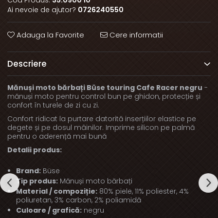
Cod Produs:
35.0900 10
Ai nevoie de ajutor?
0726240550
Adauga la Favorite
Cere informatii
Descriere
Mănuși moto bărbați Büse touring Cafe Racer negru
-
mănuși moto pentru control bun pe ghidon, protecție și
confort în turele de zi cu zi.
Confort ridicat la purtare datorită inserțiilor elastice pe
degete și pe dosul mâinilor. Imprime silicon pe palmă
pentru o aderență mai bună
Detalii produs:
Brand:
Büse
Tip produs:
Mănuși moto bărbați
Material / compoziție:
80% piele, 11% poliester, 4%
poliuretan, 3% carbon, 2% poliamidă
Culoare / grafică:
negru