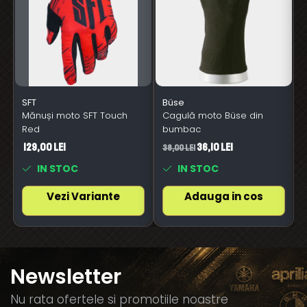
SFT
Büse
Mănuși moto SFT Touch
Cagulă moto Büse din
Red
bumbac
129,00 Lei
36,10 Lei
38,00 Lei
6
IN STOC
IN STOC
Vezi Variante
Adauga in cos
Newsletter
Nu rata ofertele si promotiile noastre