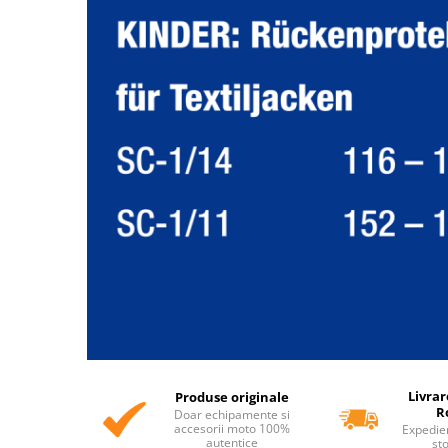
Livrar
Produse originale
R
Doar echipamente si
accesorii moto 100%
Expedie
autentice
st