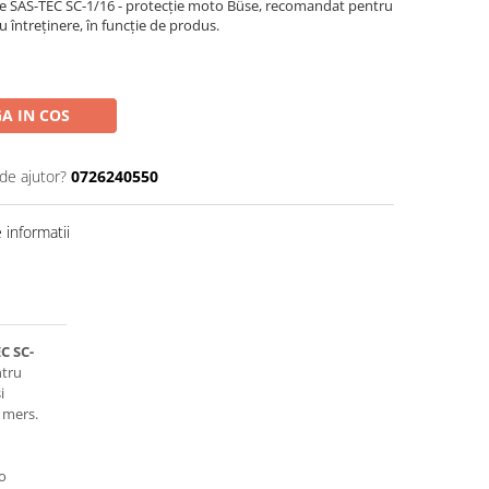
te SAS-TEC SC-1/16 - protecție moto Büse, recomandat pentru
au întreținere, în funcție de produs.
A IN COS
de ajutor?
0726240550
informatii
C SC-
ntru
i
 mers.
o