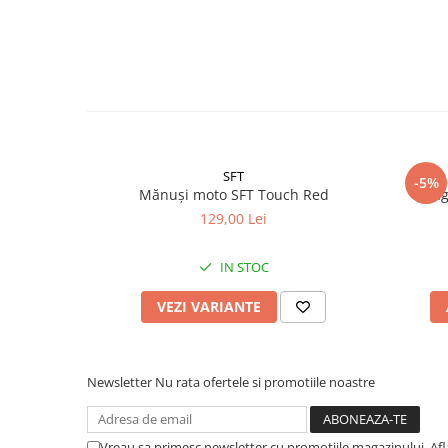
SFT
-5%
Mănuși moto SFT Touch Red
Cag
129,00 Lei
IN STOC
VEZI VARIANTE
Newsletter
Nu rata ofertele si promotiile noastre
Vreau sa primesc newsletter cu promotiile magazinului. Af