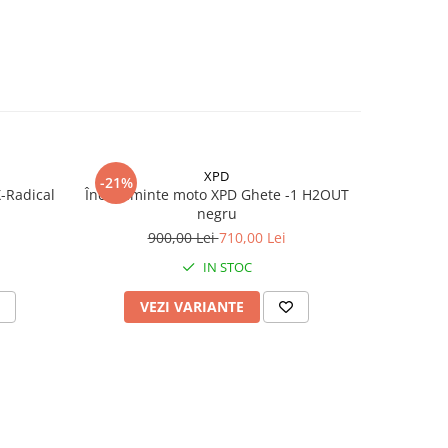
XPD
-21%
-20%
-Radical
Încălțăminte moto XPD Ghete -1 H2OUT
Cizme mo
negru
9
900,00 Lei
710,00 Lei
IN STOC
VEZI VARIANTE
V