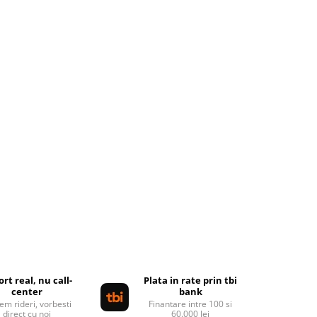
rt real, nu call-
Plata in rate prin tbi
center
bank
em rideri, vorbesti
Finantare intre 100 si
direct cu noi
60.000 lei