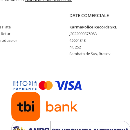
DATE COMERCIALE
 Plata
KarmaPolice Records SRL
e Retur
J2022000375083
Produselor
45604848
nr. 252
Sambata de Sus, Brasov