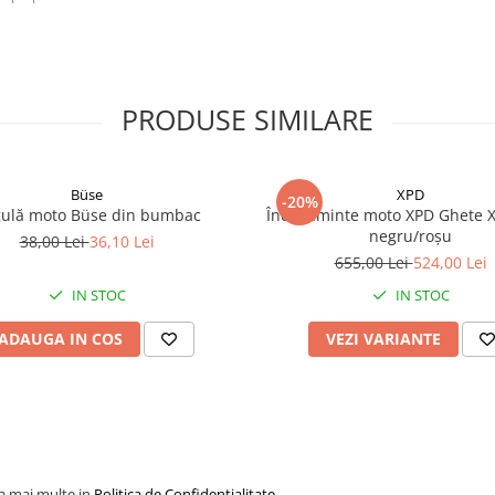
PRODUSE SIMILARE
Büse
XPD
-20%
ulă moto Büse din bumbac
Încălțăminte moto XPD Ghete X
negru/roșu
38,00 Lei
36,10 Lei
655,00 Lei
524,00 Lei
IN STOC
IN STOC
ADAUGA IN COS
VEZI VARIANTE
la mai multe in
Politica de Confidentialitate