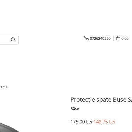
0726240550
0,00
-1/16
Protecție spate Büse 
Büse
175,00 Lei
148,75 Lei