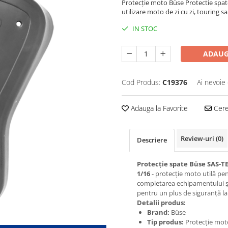
Protecție moto Büse Protectie spa
utilizare moto de zi cu zi, touring s
IN STOC
ADAUG
Cod Produs:
C19376
Ai nevoie 
Adauga la Favorite
Cere 
Review-uri
(0)
Descriere
Protecție spate Büse SAS-TE
1/16
- protecție moto utilă pe
completarea echipamentului ș
pentru un plus de siguranță la
Detalii produs:
Brand:
Büse
Tip produs:
Protecție mot