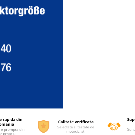
e rapida din
Supo
Calitate verificata
omania
Selectate si testate de
re prompta din
Sunt
motociclisti
oc propriu