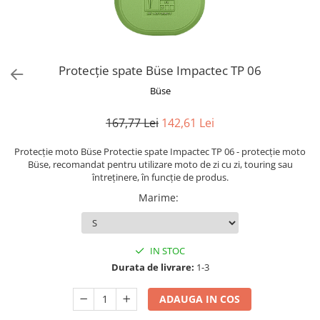
AIRBAG
Lentile de Schimb
CAGULE SI PROTECTII GAT
Ochelari
ECHIPAMENTE HARD
Ochelari Personalizabili
PLOAIE
Stickere & Grafică
Protecție spate Büse Impactec TP 06
TERMICE
Folii Grafice
Büse
Stickere
167,77 Lei
142,61 Lei
Tuning & Stunt
Manete & Comenzi
Protecție moto Büse Protectie spate Impactec TP 06 - protecție moto
Büse, recomandat pentru utilizare moto de zi cu zi, touring sau
Ornamente Spite
întreținere, în funcție de produs.
Protecții & Slidere
Marime
:
IN STOC
Durata de livrare:
1-3
ADAUGA IN COS