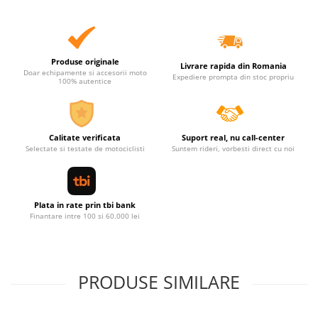
Produse originale
Livrare rapida din Romania
Doar echipamente si accesorii moto
Expediere prompta din stoc propriu
100% autentice
Calitate verificata
Suport real, nu call-center
Selectate si testate de motociclisti
Suntem rideri, vorbesti direct cu noi
Plata in rate prin tbi bank
Finantare intre 100 si 60.000 lei
PRODUSE SIMILARE