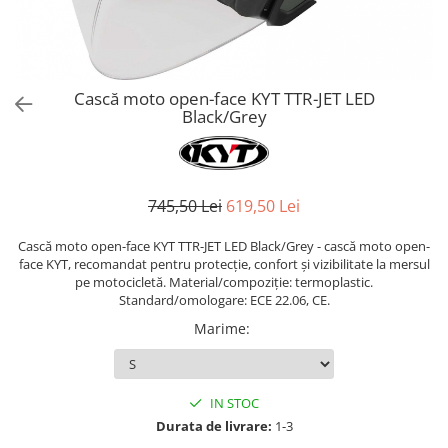
AIRBAG
Lentile de Schimb
CAGULE SI PROTECTII GAT
Ochelari
ECHIPAMENTE HARD
Ochelari Personalizabili
PLOAIE
Stickere & Grafică
Cască moto open-face KYT TTR-JET LED
Black/Grey
TERMICE
Folii Grafice
Stickere
Tuning & Stunt
745,50 Lei
619,50 Lei
Manete & Comenzi
Ornamente Spite
Cască moto open-face KYT TTR-JET LED Black/Grey - cască moto open-
Protecții & Slidere
face KYT, recomandat pentru protecție, confort și vizibilitate la mersul
pe motocicletă. Material/compoziție: termoplastic.
Standard/omologare: ECE 22.06, CE.
Marime
:
IN STOC
Durata de livrare:
1-3