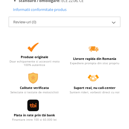
Standard / omologare:
ECE 22.06, CE
Informatii conformitate produs
Review-uri
(0)
Produse originale
Livrare rapida din Romania
Doar echipamente si accesorii moto
Expediere prompta din stoc propriu
100% autentice
Calitate verificata
Suport real, nu call-center
Selectate si testate de motociclisti
Suntem rideri, vorbesti direct cu noi
Plata in rate prin tbi bank
Finantare intre 100 si 60.000 lei