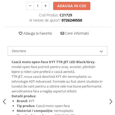
ADAUGA IN COS
Cod Produs:
C21729
Ai nevoie de ajutor?
0726240550
Adauga la Favorite
Cere informatii
Descriere
Cască moto open-face KYT TTR-JET LED Black/Grey
-
model open-face potrivit pentru oraș, scooter, plimbări
lejere și rideri care preferă o cască aerisită.
TTR-JET, noua cască deschisă KYT din termoplastic cu
tehnologie ADT-Advanced. Formele au fost atent studiate in
tunelul de vant pentru a obtine cele mai bune performante
aerodinamice fara a neglija aspectul stilistic
Detalii produs:
Brand:
KYT
Tip produs:
Cască moto open-face
Material / compoziție:
termoplastic