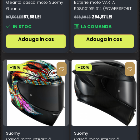
Geantă cască moto Suomy
Baterie moto VARTA
Geanta
508901015I314 (POWERSPORTS
AGM)
167,88 Lei
294,87 Lei
197,50 Lei
338,60 Lei
IN STOC
LA COMANDA
Adauga in cos
Adauga in cos
-15%
-20%
Suomy
Suomy
Cască moto integrală
Cască moto integrală