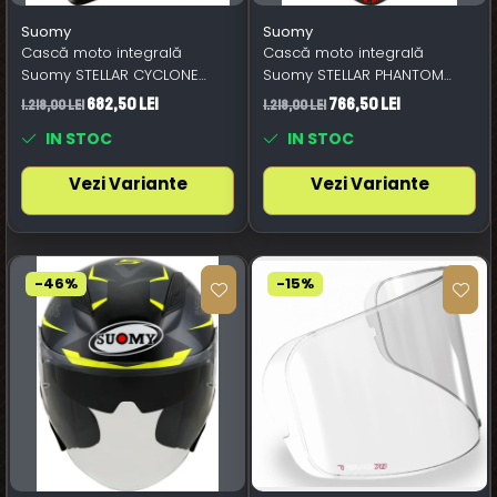
Suomy
Suomy
Cască moto integrală
Cască moto integrală
Suomy STELLAR CYCLONE
Suomy STELLAR PHANTOM
cyclone matt
phantom matt
682,50 Lei
766,50 Lei
1.218,00 Lei
1.218,00 Lei
IN STOC
IN STOC
Vezi Variante
Vezi Variante
-46%
-15%