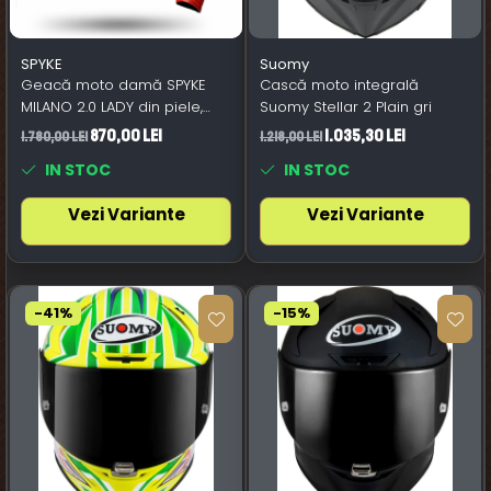
SPYKE
Suomy
Geacă moto damă SPYKE
Cască moto integrală
MILANO 2.0 LADY din piele,
Suomy Stellar 2 Plain gri
roșu
870,00 Lei
1.035,30 Lei
1.780,00 Lei
1.218,00 Lei
IN STOC
IN STOC
Vezi Variante
Vezi Variante
-41%
-15%