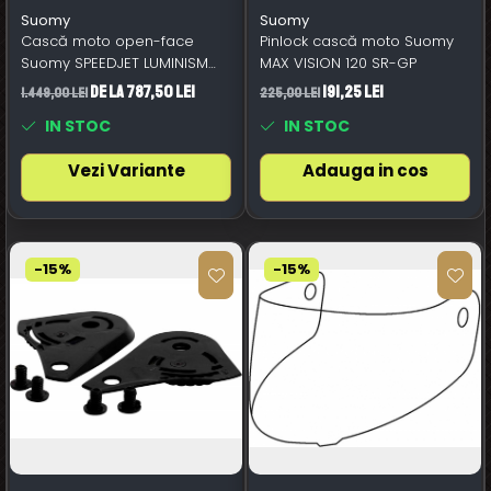
Suomy
Suomy
Cască moto open-face
Pinlock cască moto Suomy
Suomy SPEEDJET LUMINISM
MAX VISION 120 SR-GP
luminism antracit
de la 787,50 Lei
191,25 Lei
1.449,00 Lei
225,00 Lei
IN STOC
IN STOC
Vezi Variante
Adauga in cos
-15%
-15%