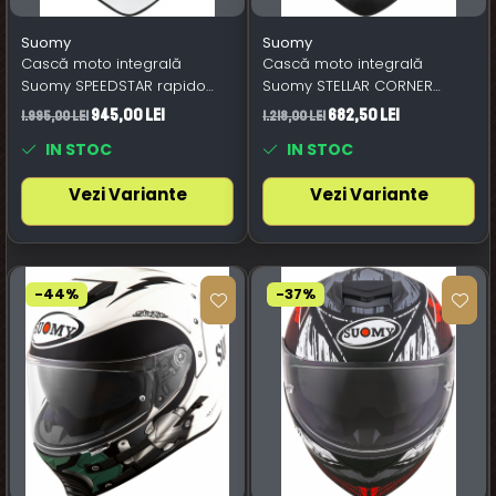
Suomy
Suomy
Cască moto integrală
Cască moto integrală
Suomy SPEEDSTAR rapido
Suomy STELLAR CORNER
verde
portocaliu
945,00 Lei
682,50 Lei
1.995,00 Lei
1.218,00 Lei
IN STOC
IN STOC
Vezi Variante
Vezi Variante
-44%
-37%