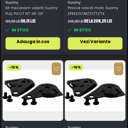
Suomy
Suomy
Kit mecanism vizieră Suomy
Pinlock cască moto Suomy
FULL PIVOT KIT SR-GP
SPEEDSTAR/ST/T1/TX
118,15 Lei
de la 208,25 Lei
139,00 Lei
245,00 Lei
IN STOC
IN STOC
Adauga in cos
Vezi Variante
-15%
-15%
Suomy
Suomy