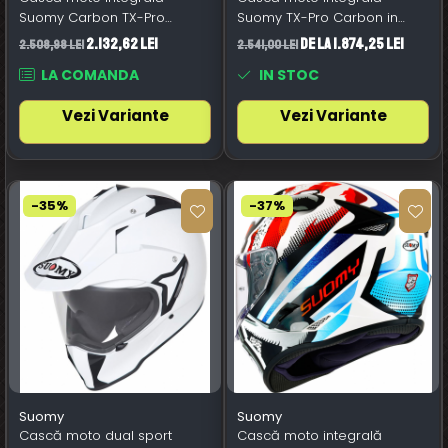
Suomy Carbon TX-Pro
Suomy TX-Pro Carbon in
Chieftain Multi Carbon
Sight
2.132,62 Lei
de la 1.874,25 Lei
2.508,98 Lei
2.541,00 Lei
LA COMANDA
IN STOC
Vezi Variante
Vezi Variante
-35%
-37%
Suomy
Suomy
Cască moto dual sport
Cască moto integrală