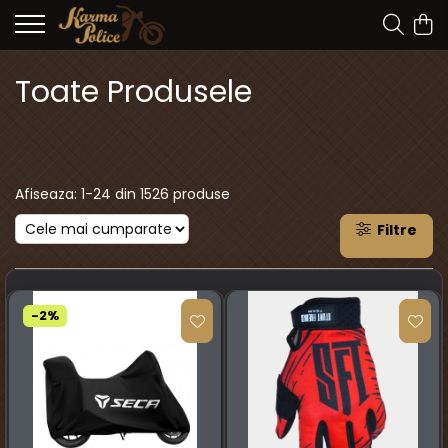
Toate Produsele
Afiseaza:
1-
24
din
1526
produse
Filtre
-2%