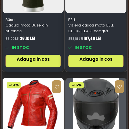
Büse
BELL
Cagulă moto Büse din
Vizieră cască moto BELL
bumbac
CLICKRELEASE neagră
36,10 Lei
197,48 Lei
38,00 Lei
253,18 Lei
IN STOC
IN STOC
Adauga in cos
Adauga in cos
-51%
-15%