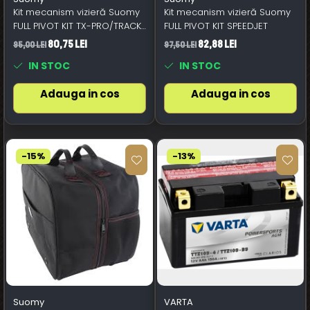
Kit mecanism vizieră Suomy
Kit mecanism vizieră Suomy
FULL PIVOT KIT TX-PRO/TRACK-
FULL PIVOT KIT SPEEDJET
1/VR/ST
80,75 Lei
82,88 Lei
95,00 Lei
97,50 Lei
IN STOC
IN STOC
Adauga in cos
Adauga in cos
-15%
-13%
Suomy
VARTA