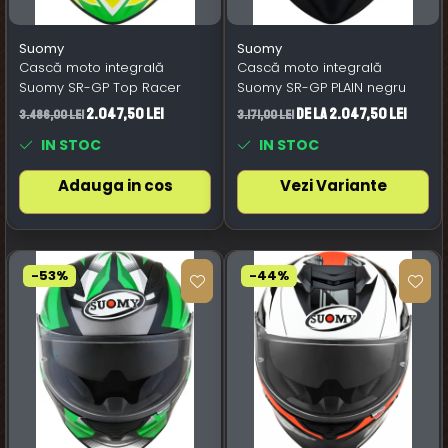
Suomy
Suomy
Cască moto integrală
Cască moto integrală
Suomy SR-GP Top Racer
Suomy SR-GP PLAIN negru
2.047,50 Lei
de la 2.047,50 Lei
3.486,00 Lei
3.171,00 Lei
IN STOC
IN STOC
Adauga in cos
Vezi Variante
-53%
-44%