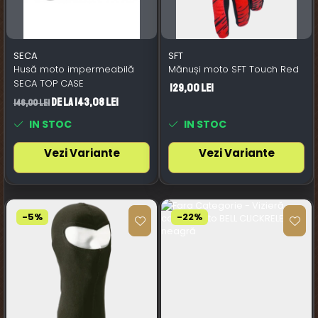
SECA
SFT
Husă moto impermeabilă
Mănuși moto SFT Touch Red
SECA TOP CASE
129,00 Lei
de la 143,08 Lei
146,00 Lei
IN STOC
IN STOC
Vezi Variante
Vezi Variante
-5%
-22%