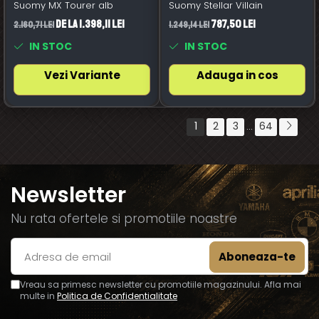
Suomy MX Tourer alb
Suomy Stellar Villain
de la 1.398,11 Lei
787,50 Lei
2.160,71 Lei
1.249,14 Lei
IN STOC
IN STOC
Vezi Variante
Adauga in cos
1
2
3
64
...
Newsletter
Nu rata ofertele si promotiile noastre
Vreau sa primesc newsletter cu promotiile magazinului. Afla mai
multe in
Politica de Confidentialitate