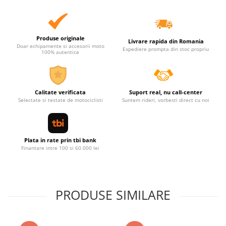
Produse originale
Livrare rapida din Romania
Doar echipamente si accesorii moto
Expediere prompta din stoc propriu
100% autentice
Calitate verificata
Suport real, nu call-center
Selectate si testate de motociclisti
Suntem rideri, vorbesti direct cu noi
Plata in rate prin tbi bank
Finantare intre 100 si 60.000 lei
PRODUSE SIMILARE