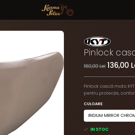
Pinlock ca
136,00 L
160,00 Lei
Pinlock cască moto KYT
pentru protecție, confort
CULOARE
:
IN STOC