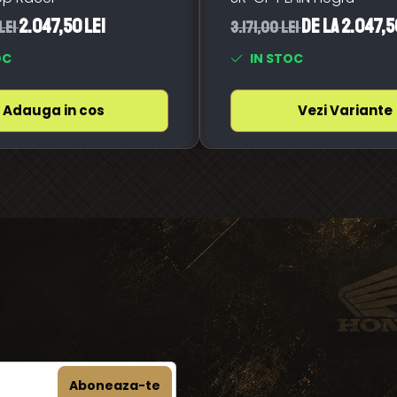
2.047,50 Lei
de la 2.047,5
Lei
3.171,00 Lei
OC
IN STOC
Adauga in cos
Vezi Variante