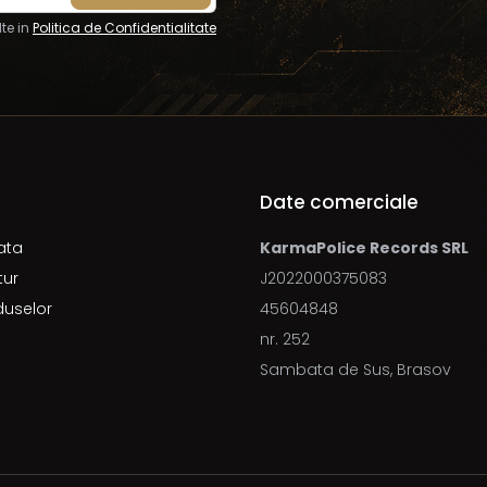
te in
Politica de Confidentialitate
Date comerciale
ata
KarmaPolice Records SRL
tur
J2022000375083
duselor
45604848
nr. 252
Sambata de Sus, Brasov