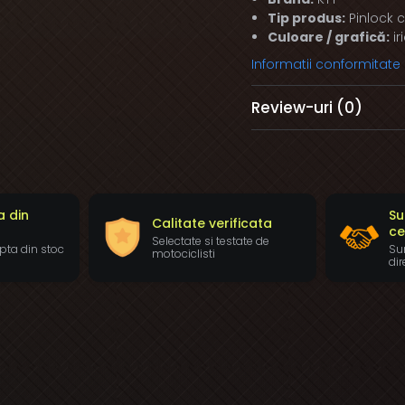
Tip produs:
Pinlock 
Culoare / grafică:
ir
Informatii conformitate
Review-uri
(0)
a din
Su
Calitate verificata
ce
Selectate si testate de
pta din stoc
Sun
motociclisti
dir