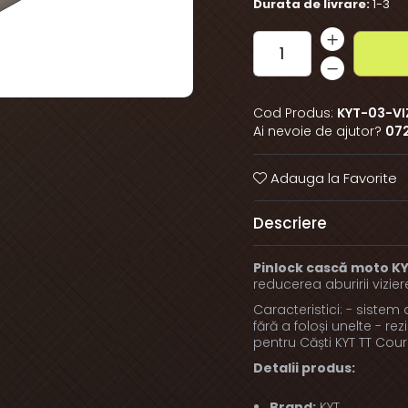
Durata de livrare:
1-3
Cod Produs:
KYT-03-VI
Ai nevoie de ajutor?
07
Adauga la Favorite
Descriere
Pinlock cască moto K
reducerea aburirii vizier
Caracteristici: - sistem 
fără a foloși unelte - rez
pentru Căști KYT TT Cou
Detalii produs:
Brand:
KYT