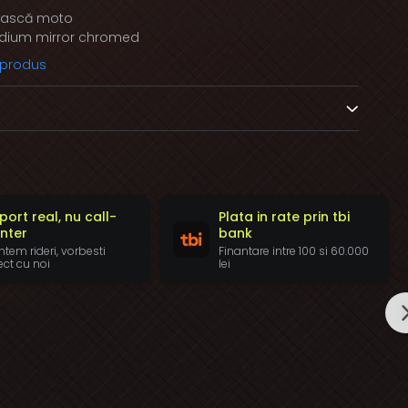
cască moto
idium mirror chromed
 produs
port real, nu call-
Plata in rate prin tbi
nter
bank
tem rideri, vorbesti
Finantare intre 100 si 60.000
ect cu noi
lei