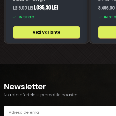
1.035,30 Lei
1.218,00 Lei
3.486,00 
IN STOC
IN ST
Vezi Variante
Newsletter
Nu rata ofertele si promotiile noastre