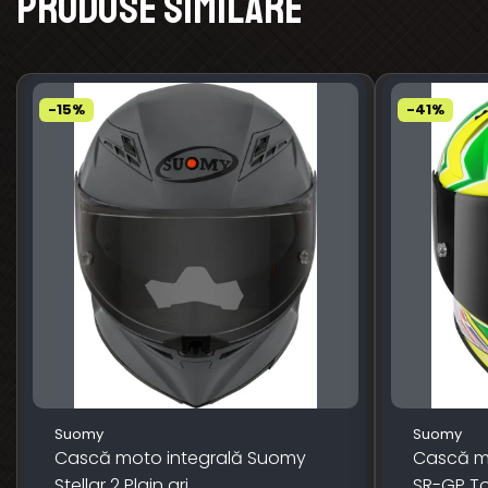
Produse similare
-15%
-41%
Suomy
Suomy
Cască moto integrală Suomy
Cască m
Stellar 2 Plain gri
SR-GP T