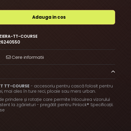
Adauga in cos
ZIERA-TT-COURSE
26240550
Cere informatii
YT TT-COURSE
- accesoriu pentru cască folosit pentru
ei, mai ales în ture reci, ploaie sau mers urban.
de prindere și rotație care permite înlocuirea vizorului
istent la zgârieturi - pregătit pentru Pinlock® Specificații:
rse