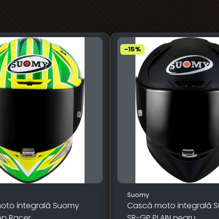
-15%
Suomy
oto integrală Suomy
Cască moto integrală 
op Racer
SR-GP PLAIN negru