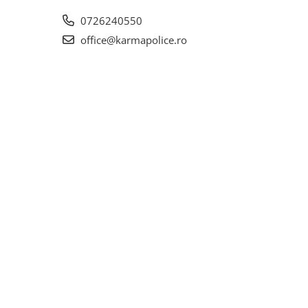
0726240550
office@karmapolice.ro