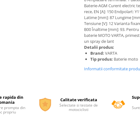
Baterie-AGM Curent electric te
rece, EN [A]: 150 Endpolart: Y1
Latime [mm]: 87 Lungime [mm
Tensiune [V]: 12 Varianta fixar
B00 Înaltime [mm]: 93. Pentru 
baterie MOTO VARTA, primest
un spray de lant
Detalii produs:
Brand:
VARTA
Tip produs:
Baterie moto
Informatii conformitate prod
e rapida din
Supo
Calitate verificata
omania
Selectate si testate de
re prompta din
Sunt
motociclisti
oc propriu