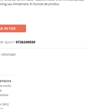
uring sau întreținere, în funcție de produs.
A IN COS
de ajutor?
0726240550
informatii
015I314
rie moto
e,
itatea
 [Ah]:
ie: