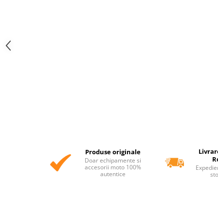
Livrar
Produse originale
R
Doar echipamente si
accesorii moto 100%
Expedie
autentice
st