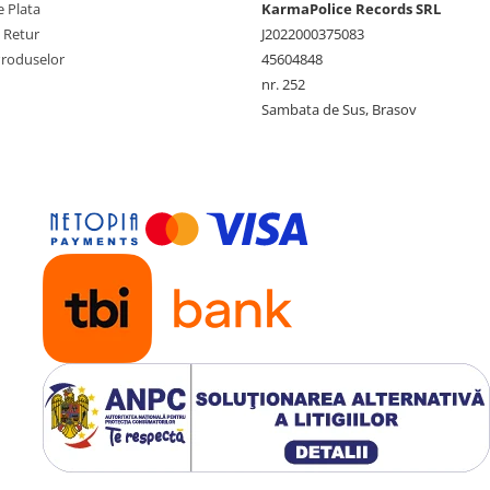
 Plata
KarmaPolice Records SRL
e Retur
J2022000375083
Produselor
45604848
nr. 252
Sambata de Sus, Brasov