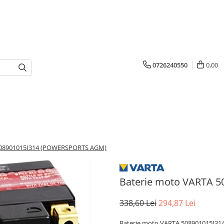
0726240550
0,00
508901015I314 (POWERSPORTS AGM)
Baterie moto VARTA 
338,60 Lei
294,87 Lei
Baterie moto VARTA 508901015I31