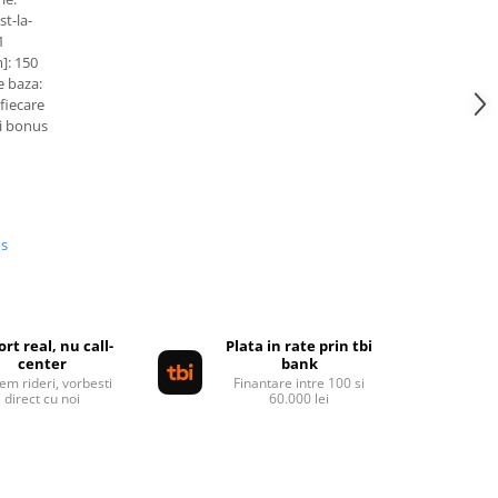
st-la-
1
]: 150
e baza:
fiecare
i bonus
us
rt real, nu call-
Plata in rate prin tbi
center
bank
em rideri, vorbesti
Finantare intre 100 si
direct cu noi
60.000 lei