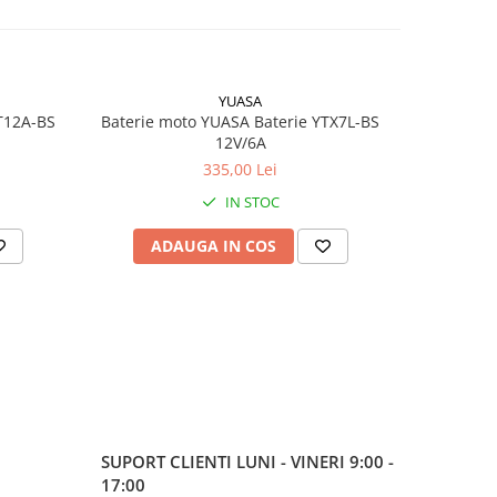
YUASA
T12A-BS
Baterie moto YUASA Baterie YTX7L-BS
Bate
12V/6A
335,00 Lei
IN STOC
ADAUGA IN COS
AD
SUPORT CLIENTI
LUNI - VINERI 9:00 -
17:00