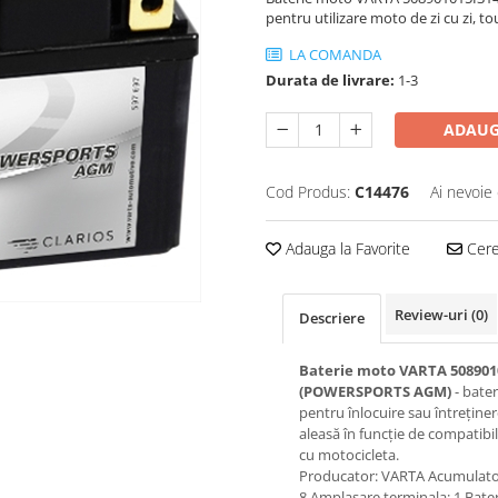
pentru utilizare moto de zi cu zi, to
LA COMANDA
Durata de livrare:
1-3
ADAUG
Cod Produs:
C14476
Ai nevoie 
Adauga la Favorite
Cere 
Review-uri
(0)
Descriere
Baterie moto VARTA 508901
(POWERSPORTS AGM)
- bate
pentru înlocuire sau întreținer
aleasă în funcție de compatibil
cu motocicleta.
Producator: VARTA Acumulator
8 Amplasare terminala: 1 Bater