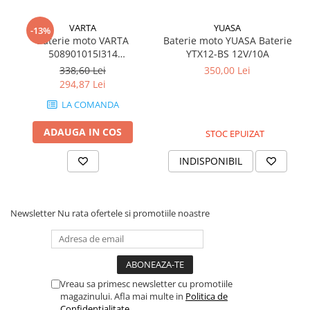
VARTA
YUASA
-13%
Baterie moto VARTA
Baterie moto YUASA Baterie
508901015I314
YTX12-BS 12V/10A
(POWERSPORTS AGM)
338,60 Lei
350,00 Lei
294,87 Lei
LA COMANDA
ADAUGA IN COS
STOC EPUIZAT
INDISPONIBIL
Newsletter
Nu rata ofertele si promotiile noastre
Vreau sa primesc newsletter cu promotiile
magazinului. Afla mai multe in
Politica de
Confidentialitate