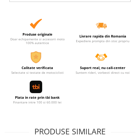
Produse originale
Livrare rapida din Romania
Doar echipamente si accesorii moto
Expediere prompta din stoc propriu
100% autentice
Calitate verificata
Suport real, nu call-center
Selectate si testate de motociclisti
Suntem rideri, vorbesti direct cu noi
Plata in rate prin tbi bank
Finantare intre 100 si 60.000 lei
PRODUSE SIMILARE