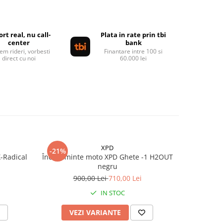
rt real, nu call-
Plata in rate prin tbi
center
bank
em rideri, vorbesti
Finantare intre 100 si
direct cu noi
60.000 lei
XPD
-21%
-20%
-Radical
Încălțăminte moto XPD Ghete -1 H2OUT
Cizme mo
negru
9
900,00 Lei
710,00 Lei
IN STOC
VEZI VARIANTE
V