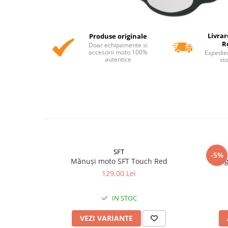
Livrar
Produse originale
R
Doar echipamente si
accesorii moto 100%
Expedie
autentice
st
SFT
-5%
Mănuși moto SFT Touch Red
Cag
129,00 Lei
IN STOC
VEZI VARIANTE