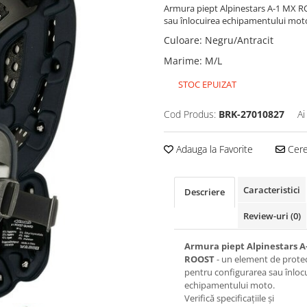
Armura piept Alpinestars A-1 MX RO
sau înlocuirea echipamentului mot
Culoare
:
Negru/Antracit
Marime
:
M/L
STOC EPUIZAT
Cod Produs:
BRK-27010827
Ai
Adauga la Favorite
Cere 
Caracteristici
Descriere
Review-uri
(0)
Armura piept Alpinestars A
ROOST
- un element de protecț
pentru configurarea sau înloc
echipamentului moto.
Verifică specificațiile și