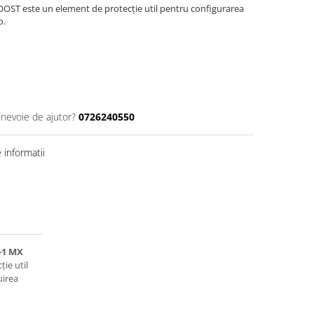
OST este un element de protecție util pentru configurarea
o.
 nevoie de ajutor?
0726240550
informatii
-1 MX
ie util
uirea