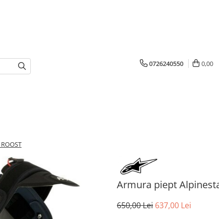
0726240550
0,00
X ROOST
Armura piept Alpines
650,00 Lei
637,00 Lei