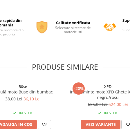
e rapida din
Supo
Calitate verificata
omania
Selectate si testate de
re prompta din
Sunt
motociclisti
oc propriu
PRODUSE SIMILARE
Büse
XPD
-20%
ulă moto Büse din bumbac
Încălțăminte moto XPD Ghete X
negru/roșu
38,00 Lei
36,10 Lei
655,00 Lei
524,00 Lei
IN STOC
IN STOC
ADAUGA IN COS
VEZI VARIANTE