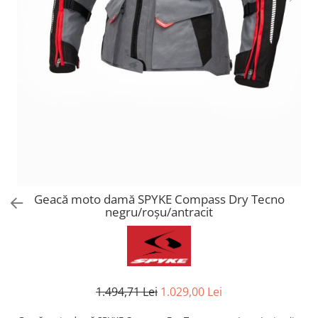
AIRBAG
Lentile de Schimb
CAGULE SI PROTECTII GAT
Ochelari
ECHIPAMENTE HARD
Ochelari Personalizabili
PLOAIE
Stickere & Grafică
TERMICE
Folii Grafice
Stickere
Tuning & Stunt
Manete & Comenzi
Ornamente Spite
Protecții & Slidere
Geacă moto damă SPYKE Compass Dry Tecno
negru/roșu/antracit
1.494,71 Lei
1.029,00 Lei