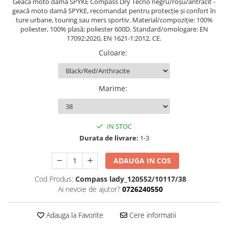
Geacă moto damă SPYKE Compass Dry Tecno negru/roșu/antracit -
geacă moto damă SPYKE, recomandat pentru protecție și confort în
ture urbane, touring sau mers sportiv. Material/compoziție: 100%
poliester, 100% plasă; poliester 600D. Standard/omologare: EN
17092:2020, EN 1621-1:2012, CE.
Culoare
:
Marime
:
IN STOC
Durata de livrare:
1-3
ADAUGA IN COS
Cod Produs:
Compass lady_120552/10117/38
Ai nevoie de ajutor?
0726240550
Adauga la Favorite
Cere informatii