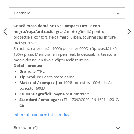
Descriere
Geacă moto damă SPYKE Compass Dry Tecno
negru/roșu/antracit
- geacă moto gândită pentru
protecție și confort, fie că mergi urban, touring sau în ture
mai sportive.
Structura exterioară - 100% poliester 600D, căptușeală fixă
100% plasă. Membrană impermeabilă detașabilă, țesătură
moale din nailon fixă și căptușeală termică
Detalii produs:
Brand:
SPYKE
Tip produs:
Geacă moto damă
Material / compoziție:
100% poliester, 100% plasă;
poliester 600D
Culoare / grafică:
negru/roșu/antracit
Standard / omologare:
EN 17092:2020, EN 1621-1:2012,
CE
Informatii conformitate produs
Review-uri
(0)