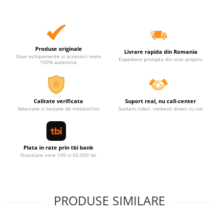
Produse originale
Livrare rapida din Romania
Doar echipamente si accesorii moto
Expediere prompta din stoc propriu
100% autentice
Calitate verificata
Suport real, nu call-center
Selectate si testate de motociclisti
Suntem rideri, vorbesti direct cu noi
Plata in rate prin tbi bank
Finantare intre 100 si 60.000 lei
PRODUSE SIMILARE