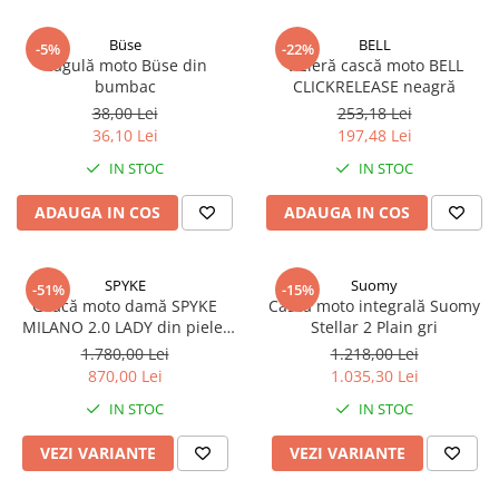
AIRBAG
Lentile de Schimb
CAGULE SI PROTECTII GAT
Büse
BELL
Ochelari
-5%
-22%
Cagulă moto Büse din
Vizieră cască moto BELL
ECHIPAMENTE HARD
Ochelari Personalizabili
bumbac
CLICKRELEASE neagră
PLOAIE
Stickere & Grafică
38,00 Lei
253,18 Lei
TERMICE
36,10 Lei
197,48 Lei
Folii Grafice
IN STOC
IN STOC
Stickere
Tuning & Stunt
ADAUGA IN COS
ADAUGA IN COS
Manete & Comenzi
Ornamente Spite
SPYKE
Suomy
-51%
-15%
Protecții & Slidere
Geacă moto damă SPYKE
Cască moto integrală Suomy
MILANO 2.0 LADY din piele,
Stellar 2 Plain gri
roșu
1.780,00 Lei
1.218,00 Lei
870,00 Lei
1.035,30 Lei
IN STOC
IN STOC
VEZI VARIANTE
VEZI VARIANTE