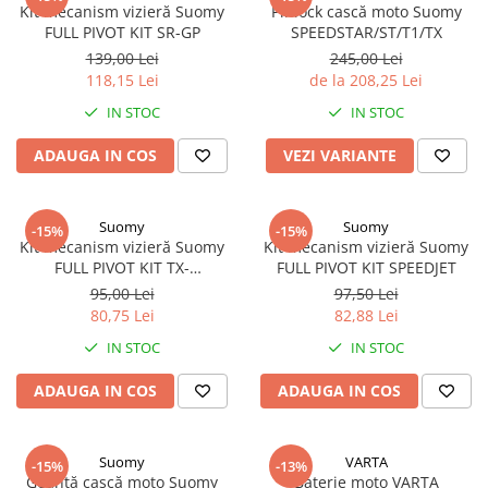
Kit mecanism vizieră Suomy
Pinlock cască moto Suomy
FULL PIVOT KIT SR-GP
SPEEDSTAR/ST/T1/TX
139,00 Lei
245,00 Lei
118,15 Lei
de la 208,25 Lei
IN STOC
IN STOC
ADAUGA IN COS
VEZI VARIANTE
Suomy
Suomy
-15%
-15%
Kit mecanism vizieră Suomy
Kit mecanism vizieră Suomy
FULL PIVOT KIT TX-
FULL PIVOT KIT SPEEDJET
PRO/TRACK-1/VR/ST
95,00 Lei
97,50 Lei
80,75 Lei
82,88 Lei
IN STOC
IN STOC
ADAUGA IN COS
ADAUGA IN COS
Suomy
VARTA
-15%
-13%
Geantă cască moto Suomy
Baterie moto VARTA