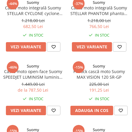
Suomy
Suomy
-44%
-37%
Cască moto integrală Suomy
Cască moto integrală Suomy
STELLAR CYCLONE cyclone
STELLAR PHANTOM phantom
matt
matt
1.218,00 Lei
1.218,00 Lei
682,50 Lei
766,50 Lei
IN STOC
IN STOC
VEZI VARIANTE
VEZI VARIANTE
Suomy
Suomy
-46%
-15%
Cască moto open-face Suomy
Pinlock cască moto Suomy
SPEEDJET LUMINISM luminism
MAX VISION 120 SR-GP
antracit
1.449,00 Lei
225,00 Lei
de la 787,50 Lei
191,25 Lei
IN STOC
IN STOC
VEZI VARIANTE
ADAUGA IN COS
Suomy
Suomy
-15%
-15%