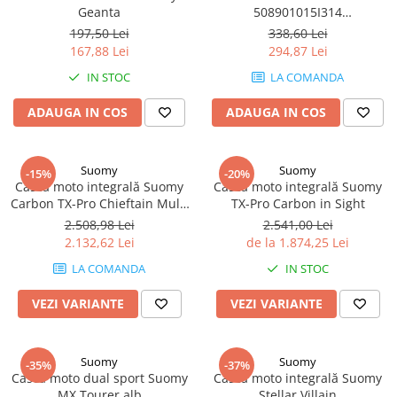
Geanta
508901015I314
(POWERSPORTS AGM)
197,50 Lei
338,60 Lei
167,88 Lei
294,87 Lei
IN STOC
LA COMANDA
ADAUGA IN COS
ADAUGA IN COS
Suomy
Suomy
-15%
-20%
Cască moto integrală Suomy
Cască moto integrală Suomy
Carbon TX-Pro Chieftain Multi
TX-Pro Carbon in Sight
Carbon
2.508,98 Lei
2.541,00 Lei
2.132,62 Lei
de la 1.874,25 Lei
LA COMANDA
IN STOC
VEZI VARIANTE
VEZI VARIANTE
Suomy
Suomy
-35%
-37%
Cască moto dual sport Suomy
Cască moto integrală Suomy
MX Tourer alb
Stellar Villain