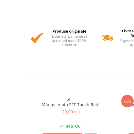
Livrar
Produse originale
R
Doar echipamente si
accesorii moto 100%
Expedie
autentice
st
SFT
-5%
Mănuși moto SFT Touch Red
Cag
129,00 Lei
IN STOC