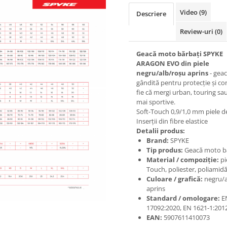
Video
(9)
Descriere
Review-uri
(0)
Geacă moto bărbați SPYKE
ARAGON EVO din piele
negru/alb/roșu aprins
- gea
gândită pentru protecție și co
fie că mergi urban, touring sau
mai sportive.
Soft-Touch 0,9/1,0 mm piele d
Inserții din fibre elastice
Detalii produs:
Brand:
SPYKE
Tip produs:
Geacă moto b
Material / compoziție:
pi
Touch, poliester, poliamid
Culoare / grafică:
negru/a
aprins
Standard / omologare:
E
17092:2020, EN 1621-1:2012
EAN:
5907611410073