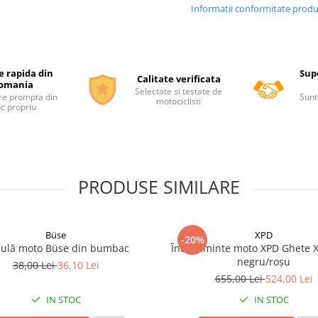
Informatii conformitate prod
e rapida din
Supo
Calitate verificata
omania
Selectate si testate de
re prompta din
Sunt
motociclisti
oc propriu
PRODUSE SIMILARE
Büse
XPD
-20%
ulă moto Büse din bumbac
Încălțăminte moto XPD Ghete X
negru/roșu
38,00 Lei
36,10 Lei
655,00 Lei
524,00 Lei
IN STOC
IN STOC