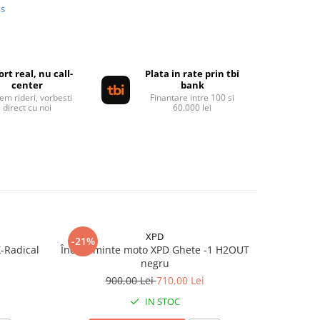
us
rt real, nu call-
Plata in rate prin tbi
center
bank
em rideri, vorbesti
Finantare intre 100 si
direct cu noi
60.000 lei
XPD
-21%
-20%
-Radical
Încălțăminte moto XPD Ghete -1 H2OUT
Cizme mo
negru
9
900,00 Lei
710,00 Lei
IN STOC