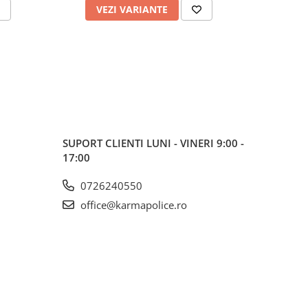
VEZI VARIANTE
V
SUPORT CLIENTI
LUNI - VINERI 9:00 -
17:00
0726240550
office@karmapolice.ro