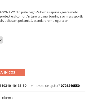
AGON EVO din piele negru/alb/roșu aprins - geacă moto
otecție și confort în ture urbane, touring sau mers sportiv.
uch, poliester, poliamidă. Standard/omologare: EN
A IN COS
10310-10135-50
Ai nevoie de ajutor?
0726240550
informatii