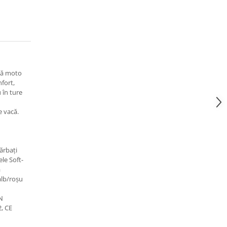
că moto
nfort,
 în ture
e vacă.
ărbați
ele Soft-
ă
lb/roșu
N
, CE