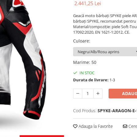
2.441,25 Lei
Geacă moto bărbați SPYKE piele AR
bărbați SPYKE, recomandat pentru pr
Material/compoziție: piele Soft-To
17092:2020, EN 1621-1:2012, CE.
Culoare
:
Marime
:
50
IN STOC
Durata de livrare:
1-3
ADAUG
Cod Produs:
SPYKE-ARAGON-E-1
Adauga la Favorite
Cere 