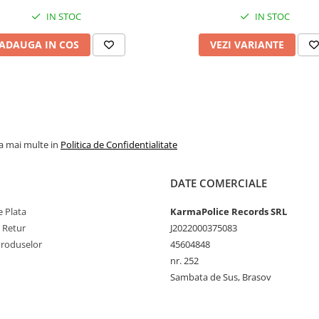
IN STOC
IN STOC
ADAUGA IN COS
VEZI VARIANTE
la mai multe in
Politica de Confidentialitate
DATE COMERCIALE
 Plata
KarmaPolice Records SRL
e Retur
J2022000375083
Produselor
45604848
nr. 252
Sambata de Sus, Brasov