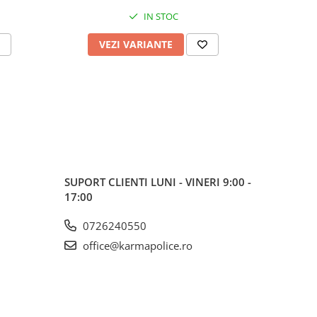
IN STOC
VEZI VARIANTE
V
SUPORT CLIENTI
LUNI - VINERI 9:00 -
17:00
0726240550
office@karmapolice.ro