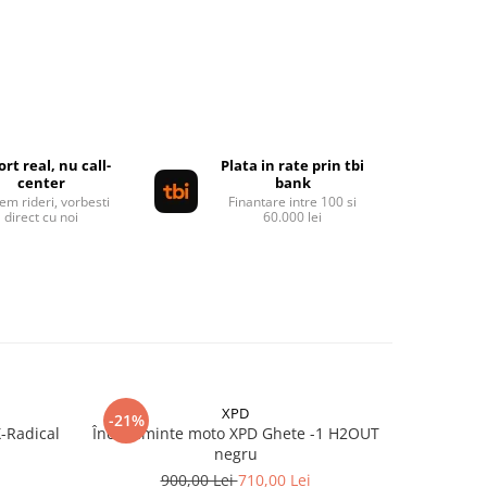
rt real, nu call-
Plata in rate prin tbi
center
bank
em rideri, vorbesti
Finantare intre 100 si
direct cu noi
60.000 lei
XPD
-21%
-20%
-Radical
Încălțăminte moto XPD Ghete -1 H2OUT
Cizme mo
negru
9
900,00 Lei
710,00 Lei