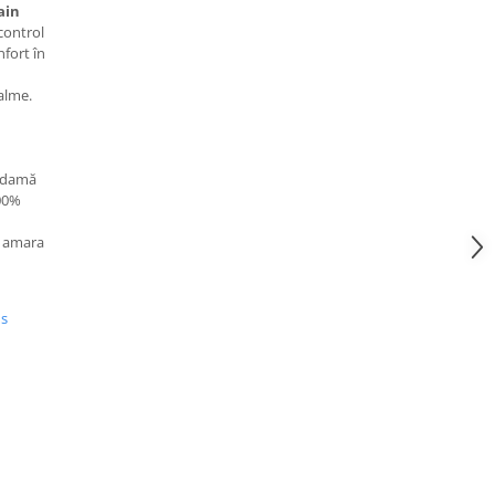
ain
control
nfort în
alme.
 damă
00%
; amara
us