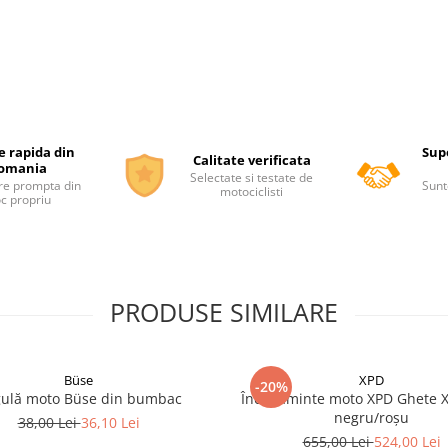
e rapida din
Supo
Calitate verificata
omania
Selectate si testate de
re prompta din
Sunt
motociclisti
oc propriu
PRODUSE SIMILARE
Büse
XPD
-20%
ulă moto Büse din bumbac
Încălțăminte moto XPD Ghete X
negru/roșu
38,00 Lei
36,10 Lei
655,00 Lei
524,00 Lei