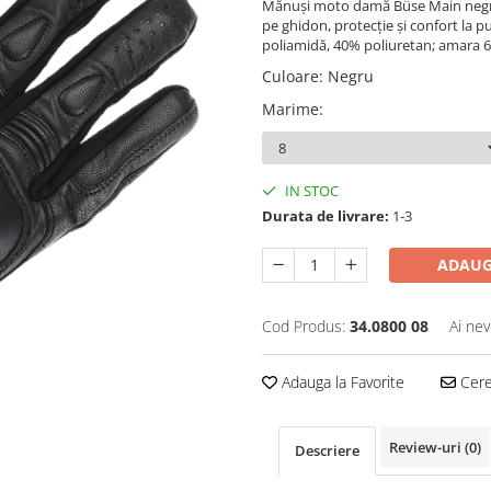
Mănuși moto damă Büse Main negr
pe ghidon, protecție și confort la 
poliamidă, 40% poliuretan; amara 
Culoare
:
Negru
Marime
:
IN STOC
Durata de livrare:
1-3
ADAUG
Cod Produs:
34.0800 08
Ai nev
Adauga la Favorite
Cere 
Review-uri
(0)
Descriere