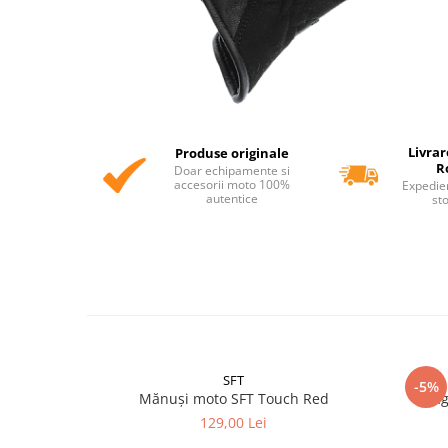
Livrar
Produse originale
R
Doar echipamente si
accesorii moto 100%
Expedie
autentice
st
SFT
-5%
Mănuși moto SFT Touch Red
Cag
129,00 Lei