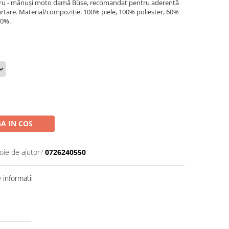
u - mănuși moto damă Büse, recomandat pentru aderență
purtare. Material/compoziție: 100% piele, 100% poliester, 60%
60%.
A IN COS
oie de ajutor?
0726240550
informatii