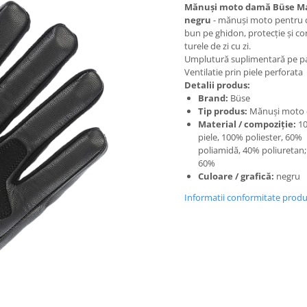
Mănuși moto damă Büse M
negru
- mănuși moto pentru 
bun pe ghidon, protecție și co
turele de zi cu zi.
Umplutură suplimentară pe p
Ventilatie prin piele perforata
Detalii produs:
Brand:
Büse
Tip produs:
Mănuși moto
Material / compoziție:
1
piele, 100% poliester, 60%
poliamidă, 40% poliuretan
60%
Culoare / grafică:
negru
Informatii conformitate prod