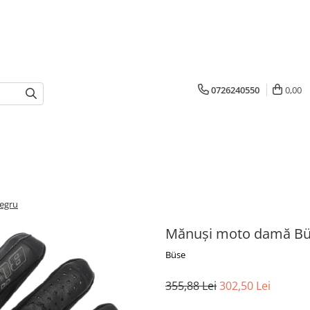
0726240550
0,00
egru
Mănuși moto damă Bü
Büse
355,88 Lei
302,50 Lei