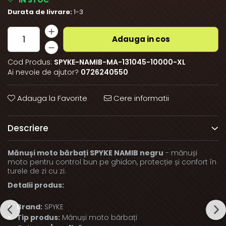
Durata de livrare:
1-3
Adauga in cos
Cod Produs:
SPYKE-NAMIB-MA-131045-10000-XL
Ai nevoie de ajutor?
0726240550
Adauga la Favorite
Cere informatii
Descriere
Mănuși moto bărbați SPYKE NAMIB negru
- mănuși
moto pentru control bun pe ghidon, protecție și confort în
turele de zi cu zi.
Detalii produs:
Brand:
SPYKE
Tip produs:
Mănuși moto bărbați