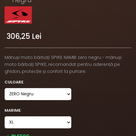
306,25 Lei
Mănuși moto bărbați SPYKE NAMIB zero negru - mănuși
moto bărbați SPYKE, recomandat pentru aderență pe
ghidon, protecție și confort la purtare.
CULOARE
:
MARIME
:
IN STOC