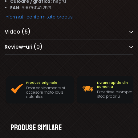
Culoare / grafică:
negru
EAN:
5907611422571
Informatii conformitate produs
Video
(5)
Review-uri
(0)
Produse originale
Livrare rapida din
Romania
Doar echipamente si
Expediere prompta di
accesorii moto 100%
stoc propriu
autentice
Produse similare