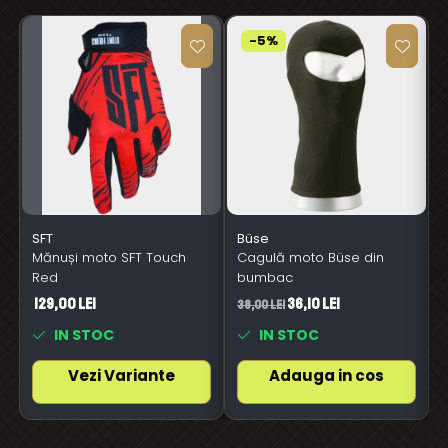
-5%
SFT
Büse
Mănuși moto SFT Touch
Cagulă moto Büse din
Red
bumbac
129,00 Lei
36,10 Lei
38,00 Lei
6
IN STOC
IN STOC
Vezi Variante
Adauga in cos