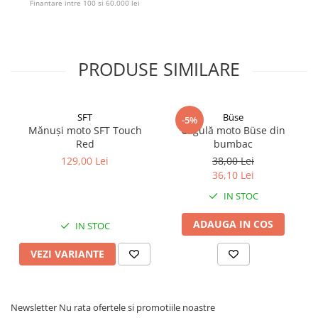
Finantare intre 100 si 60.000 lei
PRODUSE SIMILARE
SFT
Büse
-5%
Mănuși moto SFT Touch
Cagulă moto Büse din
Red
bumbac
129,00 Lei
38,00 Lei
36,10 Lei
IN STOC
ADAUGA IN COS
IN STOC
VEZI VARIANTE
Newsletter
Nu rata ofertele si promotiile noastre