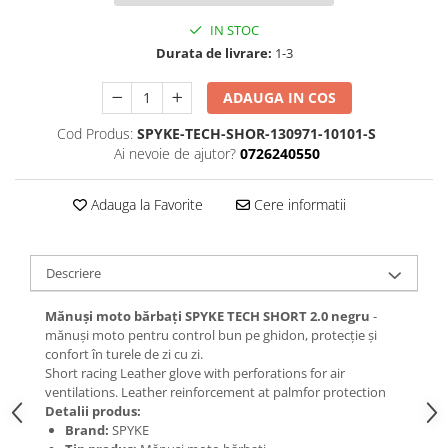
IN STOC
Durata de livrare:
1-3
ADAUGA IN COS
Cod Produs:
SPYKE-TECH-SHOR-130971-10101-S
Ai nevoie de ajutor?
0726240550
Adauga la Favorite
Cere informatii
Descriere
Mănuși moto bărbați SPYKE TECH SHORT 2.0 negru
-
mănuși moto pentru control bun pe ghidon, protecție și
confort în turele de zi cu zi.
Short racing Leather glove with perforations for air
ventilations. Leather reinforcement at palmfor protection
Detalii produs:
Brand:
SPYKE