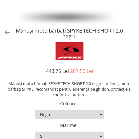
AIRBAG
Lentile de Schimb
CAGULE SI PROTECTII GAT
Ochelari
ECHIPAMENTE HARD
Ochelari Personalizabili
PLOAIE
Stickere & Grafică
Mănuși moto bărbați SPYKE TECH SHORT 2.0
negru
TERMICE
Folii Grafice
Stickere
Tuning & Stunt
Manete & Comenzi
443,75 Lei
287,50 Lei
Ornamente Spite
Protecții & Slidere
Mănuși moto bărbați SPYKE TECH SHORT 2.0 negru - mănuși moto
bărbați SPYKE, recomandat pentru aderență pe ghidon, protecție și
confort la purtare.
Culoare
:
Marime
: