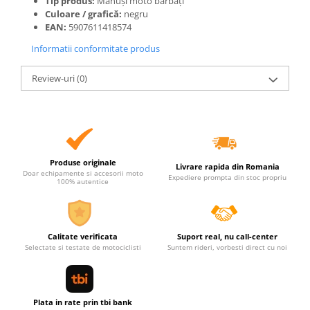
Tip produs:
Mănuși moto bărbați
Culoare / grafică:
negru
EAN:
5907611418574
Informatii conformitate produs
Review-uri
(0)
Produse originale
Livrare rapida din Romania
Doar echipamente si accesorii moto
Expediere prompta din stoc propriu
100% autentice
Calitate verificata
Suport real, nu call-center
Selectate si testate de motociclisti
Suntem rideri, vorbesti direct cu noi
Plata in rate prin tbi bank