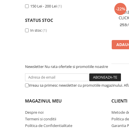
AIRBAG
Lentile de Schimb
150 Lei - 200 Lei
(1)
-22%
CAGULE SI PROTECTII GAT
Vizier
Ochelari
CLIC
ECHIPAMENTE HARD
Ochelari Personalizabili
STATUS STOC
253,
PLOAIE
Stickere & Grafică
In stoc
(1)
TERMICE
Folii Grafice
Stickere
ADAUG
Tuning & Stunt
Manete & Comenzi
Newsletter
Nu rata ofertele si promotiile noastre
Ornamente Spite
Protecții & Slidere
Vreau sa primesc newsletter cu promotiile magazinului. Af
MAGAZINUL MEU
CLIENTI
Despre noi
Metode de
Termeni si conditii
Politica d
Politica de Confidentialitate
Garantia 