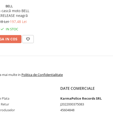
BELL
ă cască moto BELL
KRELEASE neagră
18 Lei
197,48 Lei
IN STOC
A IN COS
la mai multe in
Politica de Confidentialitate
DATE COMERCIALE
 Plata
KarmaPolice Records SRL
e Retur
J2022000375083
Produselor
45604848