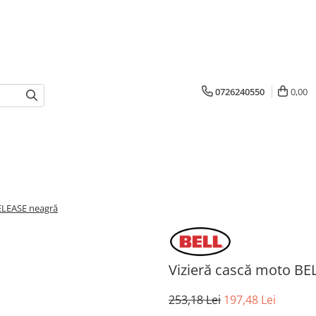
0726240550
0,00
ELEASE neagră
Vizieră cască moto B
253,18 Lei
197,48 Lei