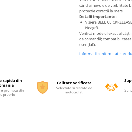
când ai nevoie de vizibilitate b
protecție corectă la mers.
Detalii importante:
Vizieră BELL CLICKRELEAS
Neagră.
Verifică modelul exact al căștii
de comandă; compatibilitatea
esențială.
Informatii conformitate prod
e rapida din
Supo
Calitate verificata
omania
Selectate si testate de
re prompta din
Sunt
motociclisti
oc propriu