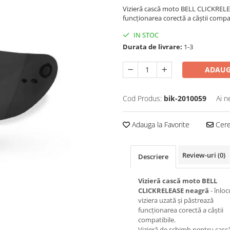
Vizieră cască moto BELL CLICKRELEA
funcționarea corectă a căștii compat
IN STOC
Durata de livrare:
1-3
ADAUG
Cod Produs:
bik-2010059
Ai n
Adauga la Favorite
Cere 
Review-uri
(0)
Descriere
Vizieră cască moto BELL
CLICKRELEASE neagră
- înloc
viziera uzată și păstrează
funcționarea corectă a căștii
compatibile.
Vizieră de schimb pentru cască