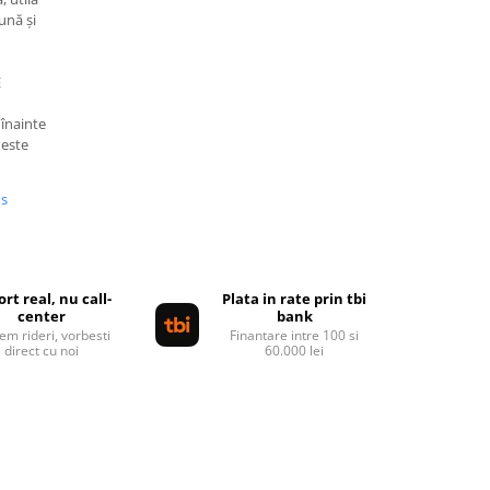
ună și
E
 înainte
 este
us
rt real, nu call-
Plata in rate prin tbi
center
bank
em rideri, vorbesti
Finantare intre 100 si
direct cu noi
60.000 lei