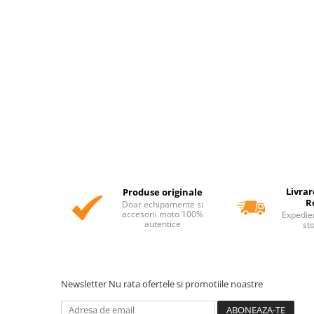
Livrar
Produse originale
R
Doar echipamente si
accesorii moto 100%
Expedie
autentice
st
Newsletter
Nu rata ofertele si promotiile noastre