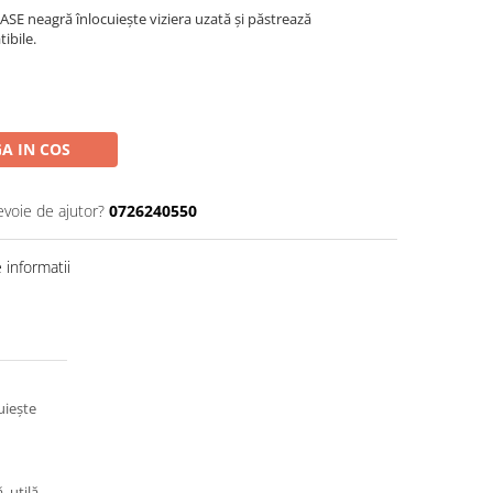
SE neagră înlocuiește viziera uzată și păstrează
ibile.
A IN COS
evoie de ajutor?
0726240550
informatii
uiește
, utilă