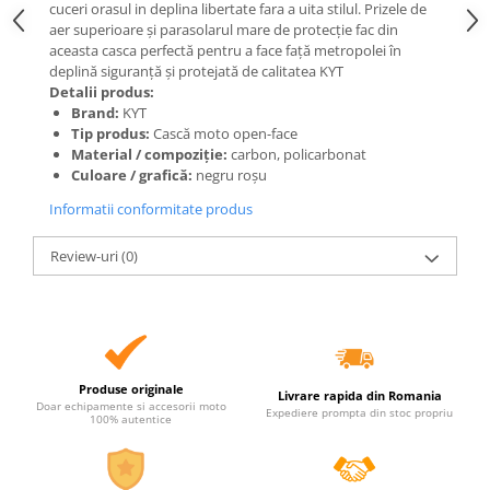
cuceri orasul in deplina libertate fara a uita stilul. Prizele de
aer superioare și parasolarul mare de protecție fac din
aceasta casca perfectă pentru a face față metropolei în
deplină siguranță și protejată de calitatea KYT
Detalii produs:
Brand:
KYT
Tip produs:
Cască moto open-face
Material / compoziție:
carbon, policarbonat
Culoare / grafică:
negru roșu
Informatii conformitate produs
Review-uri
(0)
Produse originale
Livrare rapida din Romania
Doar echipamente si accesorii moto
Expediere prompta din stoc propriu
100% autentice