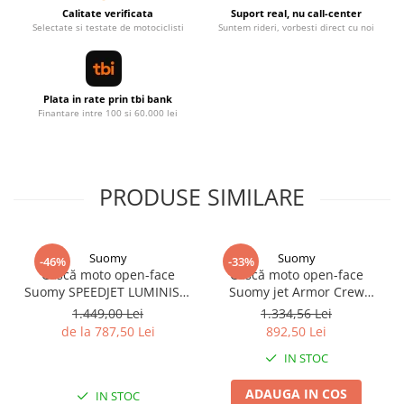
Calitate verificata
Suport real, nu call-center
Selectate si testate de motociclisti
Suntem rideri, vorbesti direct cu noi
Plata in rate prin tbi bank
Finantare intre 100 si 60.000 lei
PRODUSE SIMILARE
Suomy
Suomy
-46%
-33%
Cască moto open-face
Cască moto open-face
Suomy SPEEDJET LUMINISM
Suomy jet Armor Crew
luminism antracit
negru/galben
1.449,00 Lei
1.334,56 Lei
de la 787,50 Lei
892,50 Lei
IN STOC
ADAUGA IN COS
IN STOC