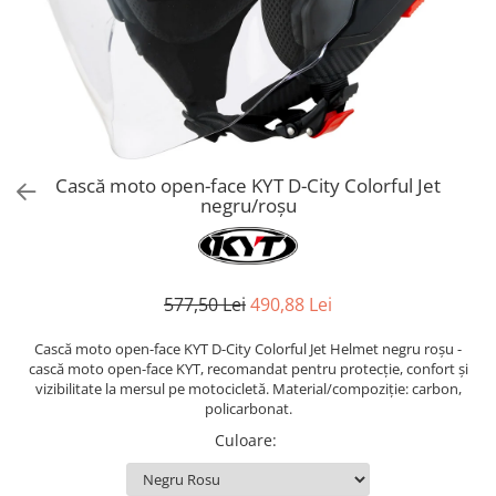
AIRBAG
Lentile de Schimb
CAGULE SI PROTECTII GAT
Ochelari
ECHIPAMENTE HARD
Ochelari Personalizabili
PLOAIE
Stickere & Grafică
TERMICE
Folii Grafice
Stickere
Cască moto open-face KYT D-City Colorful Jet
Tuning & Stunt
negru/roșu
Manete & Comenzi
Ornamente Spite
Protecții & Slidere
577,50 Lei
490,88 Lei
Cască moto open-face KYT D-City Colorful Jet Helmet negru roșu -
cască moto open-face KYT, recomandat pentru protecție, confort și
vizibilitate la mersul pe motocicletă. Material/compoziție: carbon,
policarbonat.
Culoare
: