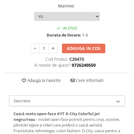
Marime
:
IN STOC
Durata de livrare:
1-3
ADAUGA IN COS
Cod Produs:
C20473
Ai nevoie de ajutor?
0726240550
Adauga la Favorite
Cere informatii
Descriere
Cască moto open-face KYT D-City Colorful Jet
negru/roșu
- model open-face potrivit pentru oraș, scooter,
plimbări lejere și rideri care preferă o cască aerisită.
Practicitate, tehnologie, culori fashion: D-City, casca pentru a