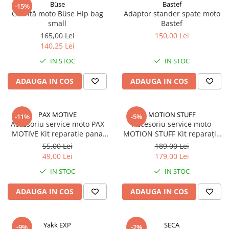
Büse
Bastef
-15%
Geantă moto Büse Hip bag
Adaptor stander spate moto
small
Bastef
165,00 Lei
150,00 Lei
140,25 Lei
IN STOC
IN STOC
ADAUGA IN COS
ADAUGA IN COS
PAX MOTIVE
MOTION STUFF
-11%
-5%
Accesoriu service moto PAX
Accesoriu service moto
MOTIVE Kit reparatie pana
MOTION STUFF Kit reparație
Tubeless/RMS 267020020
pană STF-902-0017 cu CO2
55,00 Lei
189,00 Lei
49,00 Lei
179,00 Lei
IN STOC
IN STOC
ADAUGA IN COS
ADAUGA IN COS
Yakk EXP
SECA
-9%
-2%