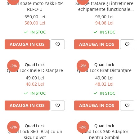
Stand spate moto Yakk EXP
Soluție tratare și întreținere
REFO-U
echipamente funcționale
SECA
650,00 Lei
96,00 Lei
589,00 Lei
94,08 Lei
IN STOC
IN STOC
ADAUGA IN COS
ADAUGA IN COS
Quad Lock
Quad Lock
-2%
-2%
Quad Lock Inele Distanțare
Quad Lock Braț Distanțare
49,00 Lei
49,00 Lei
48,02 Lei
48,02 Lei
IN STOC
IN STOC
ADAUGA IN COS
ADAUGA IN COS
Quad Lock
Quad Lock
-2%
-2%
Quad Lock 360- Braț cu un
Quad Lock 360 Adaptor
sigur pivot
pentru Gimbal