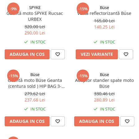
SPYKE
Büse
-9%
-15%
Geantă moto SPYKE Rucsac
Vestă reflectorizantă Büse
URBEX
165,00 Lei
320,00 Lei
140,25 Lei
290,00 Lei
IN STOC
IN STOC
ADAUGA IN COS
VEZI VARIANTE
Büse
Büse
-15%
-15%
Geantă moto Büse Geanta
Adaptor stander spate moto
(centura sold ) HIP BAG 3-
Büse
PIECE
279,62 Lei
330,46 Lei
237,68 Lei
280,89 Lei
IN STOC
IN STOC
ADAUGA IN COS
ADAUGA IN COS