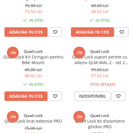
75,00 Lei
49,00 Lei
73,50 Lei
48,02 Lei
IN STOC
IN STOC
ADAUGA IN COS
ADAUGA IN COS
Quad Lock
Quad Lock
-2%
-2%
Quad Lock Kit Oringuri pentru
Quad Lock suport perete cu
Bike Mount
adeziv QLM-WAL-2 - set 2
bucăți
49,00 Lei
99,00 Lei
48,02 Lei
97,02 Lei
IN STOC
STOC EPUIZAT
ADAUGA IN COS
INDISPONIBIL
Quad Lock
Quad Lock
-2%
-2%
Quad Lock braț extensie PRO
Quad Lock kit distanțiere
ghidon PRO
75,00 Lei