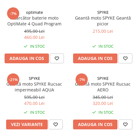
AIRBAG
Lentile de Schimb
CAGULE SI PROTECTII GAT
optimate
SPYKE
Ochelari
-7%
Încărcător baterie moto
Geantă moto SPYKE Geantă
ECHIPAMENTE HARD
Ochelari Personalizabili
OptiMate 4 Quad Program
picior
PLOAIE
Stickere & Grafică
495,00 Lei
215,00 Lei
TERMICE
460,00 Lei
Folii Grafice
IN STOC
IN STOC
Stickere
Tuning & Stunt
ADAUGA IN COS
ADAUGA IN COS
Manete & Comenzi
Ornamente Spite
SPYKE
SPYKE
-21%
-7%
Protecții & Slidere
Geantă moto SPYKE Rucsac
Geantă moto SPYKE Rucsac
impermeabil AQUA
AERO
595,00 Lei
345,00 Lei
470,00 Lei
320,00 Lei
IN STOC
IN STOC
VEZI VARIANTE
ADAUGA IN COS