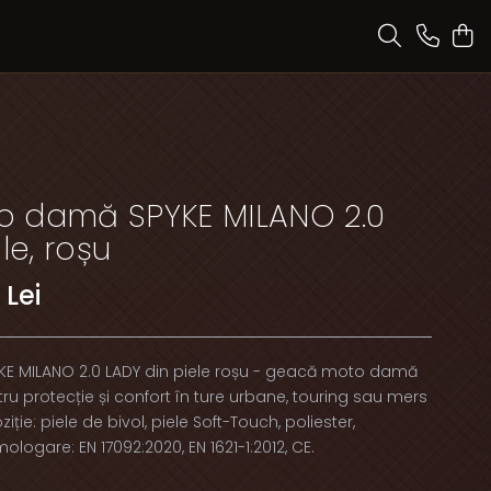
 damă SPYKE MILANO 2.0
le, roșu
 Lei
 MILANO 2.0 LADY din piele roșu - geacă moto damă
u protecție și confort în ture urbane, touring sau mers
ție: piele de bivol, piele Soft-Touch, poliester,
ogare: EN 17092:2020, EN 1621-1:2012, CE.