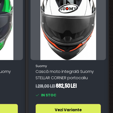
Suomy
Suomy
Cască moto integrală Suomy
STELLAR CORNER portocaliu
682,50 Lei
1.218,00 Lei
IN STOC
Vezi Variante