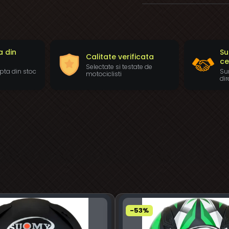
a din
Su
Calitate verificata
ce
Selectate si testate de
pta din stoc
Sun
motociclisti
dir
-53%