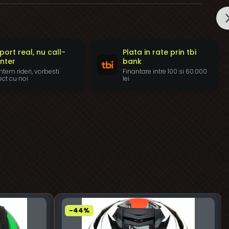
port real, nu call-
Plata in rate prin tbi
nter
bank
tem rideri, vorbesti
Finantare intre 100 si 60.000
ect cu noi
lei
-44%