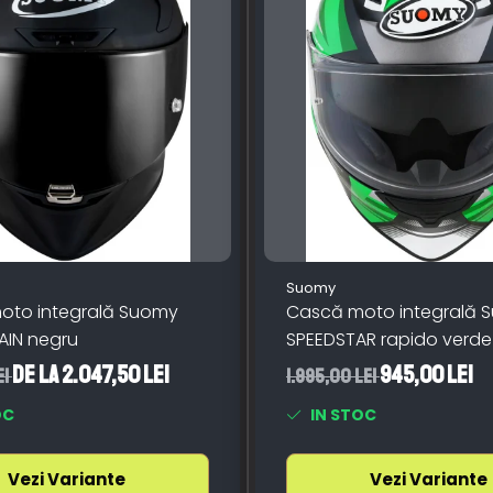
Suomy
oto integrală Suomy
Cască moto integrală 
AIN negru
SPEEDSTAR rapido verde
de la 2.047,50 Lei
945,00 Lei
ei
1.995,00 Lei
OC
IN STOC
Vezi Variante
Vezi Variante