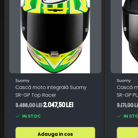
Suomy
Suomy
Cască moto integrală Suomy
Cască m
SR-GP Top Racer
SR-GP PL
2.047,50 Lei
3.486,00 Lei
3.171,00 L
IN STOC
IN ST
Adauga in cos