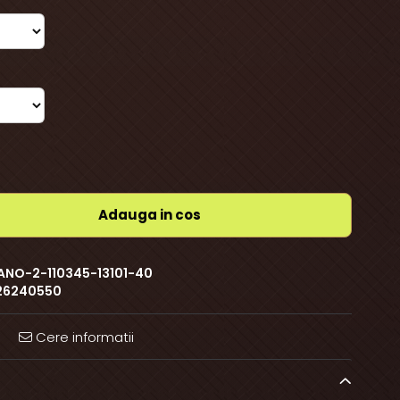
Adauga in cos
ANO-2-110345-13101-40
26240550
Cere informatii