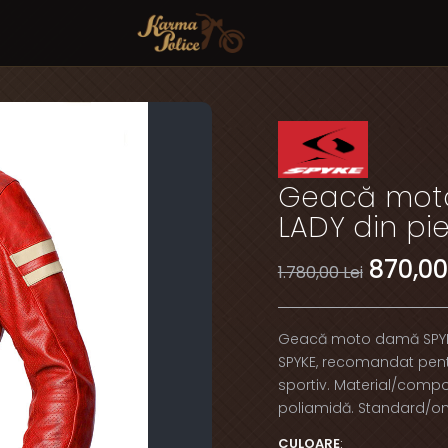
Geacă moto
LADY din pie
870,00
1.780,00 Lei
Geacă moto damă SPYKE
SPYKE, recomandat pentr
sportiv. Material/compozi
poliamidă. Standard/omol
CULOARE
: