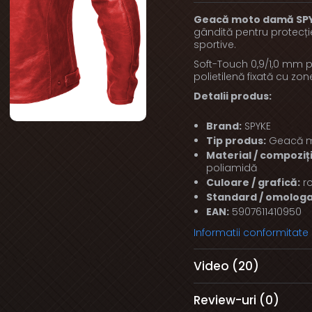
Geacă moto damă SPYKE
gândită pentru protecție
sportive.
Soft-Touch 0,9/1,0 mm pi
polietilenă fixată cu zon
Detalii produs:
Brand:
SPYKE
Tip produs:
Geacă 
Material / compoziți
poliamidă
Culoare / grafică:
r
Standard / omologa
EAN:
5907611410950
Informatii conformitate
Video
(20)
Review-uri
(0)