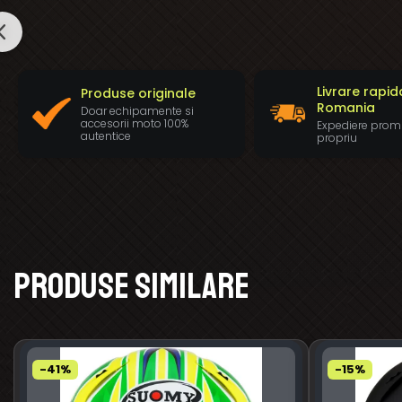
Livrare rapid
Produse originale
Romania
Doar echipamente si
accesorii moto 100%
Expediere prom
autentice
propriu
Produse similare
-41%
-15%