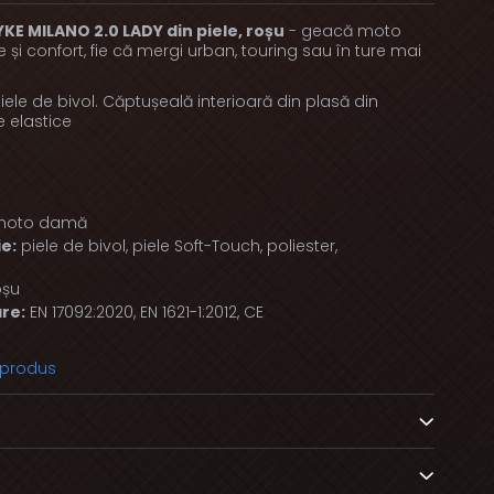
 MILANO 2.0 LADY din piele, roșu
- geacă moto
 și confort, fie că mergi urban, touring sau în ture mai
ele de bivol. Căptușeală interioară din plasă din
e elastice
moto damă
e:
piele de bivol, piele Soft-Touch, poliester,
oșu
re:
EN 17092:2020, EN 1621-1:2012, CE
 produs