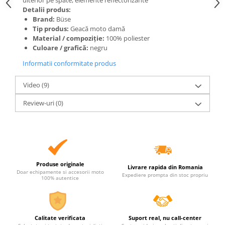
ulterior pe spate, elemente reflectorizante
Detalii produs:
Brand:
Büse
Tip produs:
Geacă moto damă
Material / compoziție:
100% poliester
Culoare / grafică:
negru
Informatii conformitate produs
Video
(9)
Review-uri
(0)
Produse originale
Livrare rapida din Romania
Doar echipamente si accesorii moto
Expediere prompta din stoc propriu
100% autentice
Calitate verificata
Suport real, nu call-center