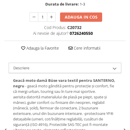
Durata de livrare:
1-3
ADAUGA IN COS
Cod Produs:
C20732
Ai nevoie de ajutor?
0726240550
Adauga la Favorite
Cere informatii
Descriere
Geacă moto damă Büse vara textil pentru SANTERNO,
negru
- geacă moto gândită pentru protecție și confort, fie
că mergi urban, touring sau în ture mai sportive.
aerisita datorită materialului de plasă pe piept, spate și
mâneci, guler confort cu finisare din neopren, reglabil
(mânecă, șold), fermoar de conectare, 2 buzunare
exterioare, unul din buzunare interioare. -protectoare YF®
detașabile (umeri, cot/înălțime reglabilă), cusături de
siguranță (ISO 4916), Protectiile SAS-TEC pot fi montate