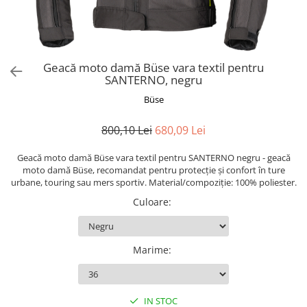
AIRBAG
Lentile de Schimb
CAGULE SI PROTECTII GAT
Ochelari
ECHIPAMENTE HARD
Ochelari Personalizabili
PLOAIE
Stickere & Grafică
Geacă moto damă Büse vara textil pentru
SANTERNO, negru
TERMICE
Folii Grafice
Büse
Stickere
Tuning & Stunt
800,10 Lei
680,09 Lei
Manete & Comenzi
Geacă moto damă Büse vara textil pentru SANTERNO negru - geacă
Ornamente Spite
moto damă Büse, recomandat pentru protecție și confort în ture
Protecții & Slidere
urbane, touring sau mers sportiv. Material/compoziție: 100% poliester.
Culoare
:
Marime
:
IN STOC