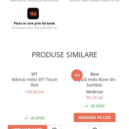
Selectate si testate de motociclisti
Suntem rideri, vorbesti direct cu noi
Plata in rate prin tbi bank
Finantare intre 100 si 60.000 lei
PRODUSE SIMILARE
SFT
Büse
-5%
Mănuși moto SFT Touch
Cagulă moto Büse din
Red
bumbac
129,00 Lei
38,00 Lei
36,10 Lei
IN STOC
ADAUGA IN COS
IN STOC