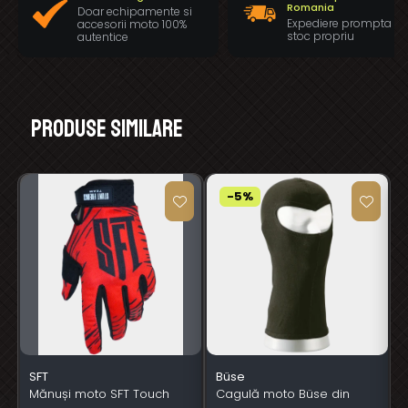
Romania
Doar echipamente si
Expediere prompta di
accesorii moto 100%
stoc propriu
autentice
Produse similare
-5%
SFT
Büse
Mănuși moto SFT Touch
Cagulă moto Büse din