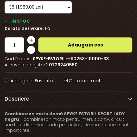
IN STOC
Durata de livrare:
1-3
Adauga in cos
Cod Produs:
SPYKE-ESTORIL--110253-10000-38
Ai nevoie de ajutor?
0726240550
Adauga la Favorite
Cere informatii
Descriere
Combinezon moto damă SPYKE ESTORIL SPORT LADY
negru
- combinezon moto pentru mers sportiv, circuit
sau ture dinamice, unde protecția și fixarea pe corp sunt
importante.