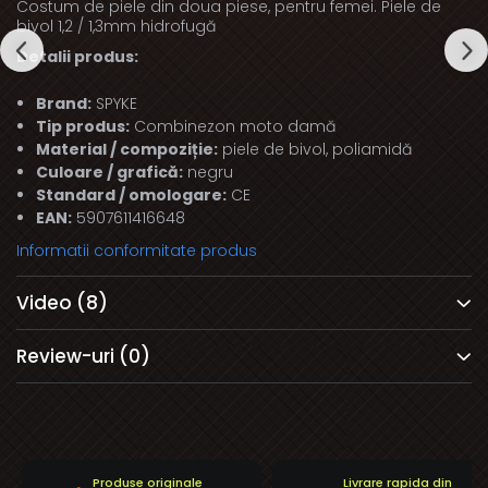
Costum de piele din doua piese, pentru femei. Piele de
bivol 1,2 / 1,3mm hidrofugă
Detalii produs:
Brand:
SPYKE
Tip produs:
Combinezon moto damă
Material / compoziție:
piele de bivol, poliamidă
Culoare / grafică:
negru
Standard / omologare:
CE
EAN:
5907611416648
Informatii conformitate produs
Video
(8)
Review-uri
(0)
Produse originale
Livrare rapida din