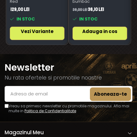
Red
bumbac
129,00 Lei
36,10 Lei
38,00 Lei
6
IN STOC
IN STOC
Vezi Variante
Adauga in cos
Newsletter
Nu rata ofertele si promotiile noastre
Vreau sa primesc newsletter cu promotiile magazinului. Afla mai
multe in
Politica de Confidentialitate
Magazinul Meu