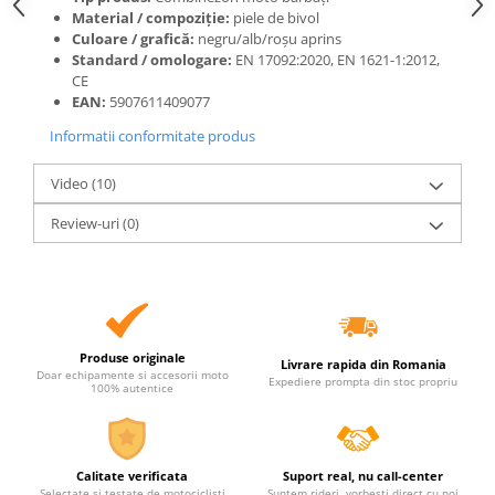
Material / compoziție:
piele de bivol
Culoare / grafică:
negru/alb/roșu aprins
Standard / omologare:
EN 17092:2020, EN 1621-1:2012,
CE
EAN:
5907611409077
Informatii conformitate produs
Video
(10)
Review-uri
(0)
Produse originale
Livrare rapida din Romania
Doar echipamente si accesorii moto
Expediere prompta din stoc propriu
100% autentice
Calitate verificata
Suport real, nu call-center
Selectate si testate de motociclisti
Suntem rideri, vorbesti direct cu noi