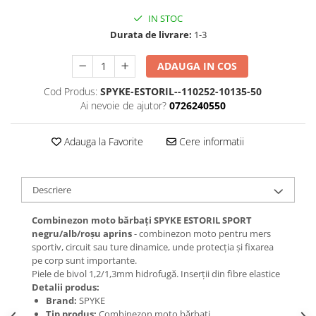
IN STOC
Durata de livrare:
1-3
ADAUGA IN COS
Cod Produs:
SPYKE-ESTORIL--110252-10135-50
Ai nevoie de ajutor?
0726240550
Adauga la Favorite
Cere informatii
Descriere
Combinezon moto bărbați SPYKE ESTORIL SPORT
negru/alb/roșu aprins
- combinezon moto pentru mers
sportiv, circuit sau ture dinamice, unde protecția și fixarea
pe corp sunt importante.
Piele de bivol 1,2/1,3mm hidrofugă. Inserții din fibre elastice
Detalii produs:
Brand:
SPYKE
Tip produs:
Combinezon moto bărbați