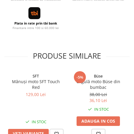
Plata in rate prin tbi bank
Finantare intre 100 si 60.000 lei
PRODUSE SIMILARE
SFT
Büse
-5%
Mănuși moto SFT Touch
Cagulă moto Büse din
Red
bumbac
129,00 Lei
38,00 Lei
36,10 Lei
IN STOC
ADAUGA IN COS
IN STOC
VEZI VARIANTE