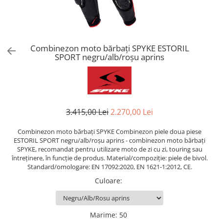
AIRBAG
Lentile de Schimb
CAGULE SI PROTECTII GAT
Ochelari
ECHIPAMENTE HARD
Ochelari Personalizabili
PLOAIE
Stickere & Grafică
Combinezon moto bărbați SPYKE ESTORIL
SPORT negru/alb/roșu aprins
TERMICE
Folii Grafice
Stickere
Tuning & Stunt
Manete & Comenzi
3.415,00 Lei
2.270,00 Lei
Ornamente Spite
Protecții & Slidere
Combinezon moto bărbați SPYKE Combinezon piele doua piese
ESTORIL SPORT negru/alb/roșu aprins - combinezon moto bărbați
SPYKE, recomandat pentru utilizare moto de zi cu zi, touring sau
întreținere, în funcție de produs. Material/compoziție: piele de bivol.
Standard/omologare: EN 17092:2020, EN 1621-1:2012, CE.
Culoare
:
Marime
:
50