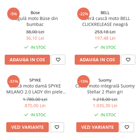
AIRBAG
Lentile de Schimb
CAGULE SI PROTECTII GAT
Büse
BELL
Ochelari
-5%
-22%
Cagulă moto Büse din
Vizieră cască moto BELL
ECHIPAMENTE HARD
Ochelari Personalizabili
bumbac
CLICKRELEASE neagră
PLOAIE
Stickere & Grafică
38,00 Lei
253,18 Lei
TERMICE
36,10 Lei
197,48 Lei
Folii Grafice
IN STOC
IN STOC
Stickere
Tuning & Stunt
ADAUGA IN COS
ADAUGA IN COS
Manete & Comenzi
Ornamente Spite
SPYKE
Suomy
-51%
-15%
Protecții & Slidere
Geacă moto damă SPYKE
Cască moto integrală Suomy
MILANO 2.0 LADY din piele,
Stellar 2 Plain gri
roșu
1.780,00 Lei
1.218,00 Lei
870,00 Lei
1.035,30 Lei
IN STOC
IN STOC
VEZI VARIANTE
VEZI VARIANTE