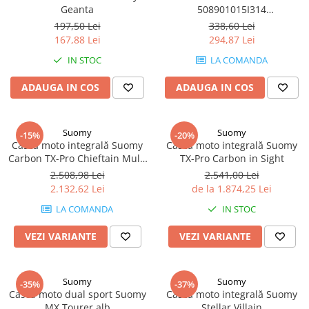
Geanta
508901015I314
(POWERSPORTS AGM)
197,50 Lei
338,60 Lei
167,88 Lei
294,87 Lei
IN STOC
LA COMANDA
ADAUGA IN COS
ADAUGA IN COS
Suomy
Suomy
-15%
-20%
Cască moto integrală Suomy
Cască moto integrală Suomy
Carbon TX-Pro Chieftain Multi
TX-Pro Carbon in Sight
Carbon
2.508,98 Lei
2.541,00 Lei
2.132,62 Lei
de la 1.874,25 Lei
LA COMANDA
IN STOC
VEZI VARIANTE
VEZI VARIANTE
Suomy
Suomy
-35%
-37%
Cască moto dual sport Suomy
Cască moto integrală Suomy
MX Tourer alb
Stellar Villain