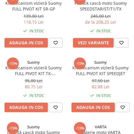
Kit mecanism vizieră Suomy
Pinlock cască moto Suomy
FULL PIVOT KIT SR-GP
SPEEDSTAR/ST/T1/TX
139,00 Lei
245,00 Lei
118,15 Lei
de la 208,25 Lei
IN STOC
IN STOC
ADAUGA IN COS
VEZI VARIANTE
Suomy
Suomy
-15%
-15%
Kit mecanism vizieră Suomy
Kit mecanism vizieră Suomy
FULL PIVOT KIT TX-
FULL PIVOT KIT SPEEDJET
PRO/TRACK-1/VR/ST
95,00 Lei
97,50 Lei
80,75 Lei
82,88 Lei
IN STOC
IN STOC
ADAUGA IN COS
ADAUGA IN COS
Suomy
VARTA
-15%
-13%
Geantă cască moto Suomy
Baterie moto VARTA