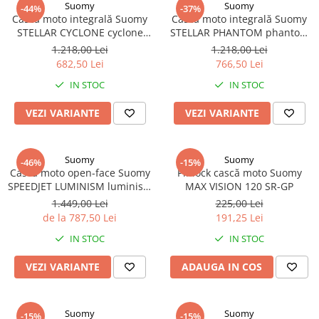
Suomy
Suomy
-44%
-37%
Cască moto integrală Suomy
Cască moto integrală Suomy
STELLAR CYCLONE cyclone
STELLAR PHANTOM phantom
matt
matt
1.218,00 Lei
1.218,00 Lei
682,50 Lei
766,50 Lei
IN STOC
IN STOC
VEZI VARIANTE
VEZI VARIANTE
Suomy
Suomy
-46%
-15%
Cască moto open-face Suomy
Pinlock cască moto Suomy
SPEEDJET LUMINISM luminism
MAX VISION 120 SR-GP
antracit
1.449,00 Lei
225,00 Lei
de la 787,50 Lei
191,25 Lei
IN STOC
IN STOC
VEZI VARIANTE
ADAUGA IN COS
Suomy
Suomy
-15%
-15%